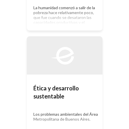
La humanidad comenzó a salir de la
pobreza hace relativamente poco,
que fue cuando se desataron las
capacidades productivas y el
desarrollo económico creció de
manera exponencial a partir de la
revolución industrial y los procesos
posteriores que culminan en la
globalización, las comunicaciones, la
informática y las aplicaciones
tecnológicas más avanzadas del
desarrollo científico. […]
Ética y desarrollo
sustentable
Los problemas ambientales del Área
Metropolitana de Buenos Aires.