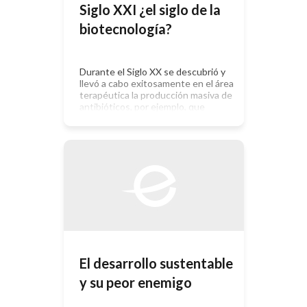
para ser sostenible, debe ser
Siglo XXI ¿el siglo de la
concebido como un proceso
biotecnología?
multidimensional en tiempo […]
Durante el Siglo XX se descubrió y
llevó a cabo exitosamente en el área
terapéutica la producción masiva de
antibióticos, por ejemplo, que
llevaron a aumentar en forma
explosiva las expectativas de vida de
los habitantes del planeta. Durante
las últimas décadas del siglo que
recientemente ha terminado la
sociedad pudo observar beneficios
increíbles fruto […]
El desarrollo sustentable
y su peor enemigo