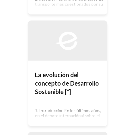
transporte más cuestionados por su
impacto negativo en el medio
ambiente. Sin embargo, durante los
últimos años la industria supo
mejorar su proceso de producción,su
producto final y su trabajo
comunitario con base en el
desarrollo sustentable.
La evolución del
concepto de Desarrollo
Sostenible [*]
1. Introducción En los últimos años,
en el debate internaciónal sobre el
progreso económico futuro, el
concepto de desarrollo sostenible
se ha convertido en un elemento