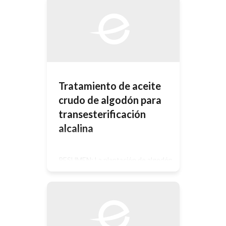
central. Nuestro estilo de vida ha
cambiado muy rápidamente en este
siglo a causa de los grandes avances
de la ciencia y de la tecnología y
temas como los […]
Tratamiento de aceite
crudo de algodón para
transesterificación
alcalina
RESUMEN: La plantación de algodón
es característica de la zona noreste
de la Argentina, siendo el Chaco uno
de los mayores productores. Luego
del deslinte queda la semilla, una
parte seleccionada de ellas se utiliza
para siembra y una gran proporción
se desecha. Estas semillas