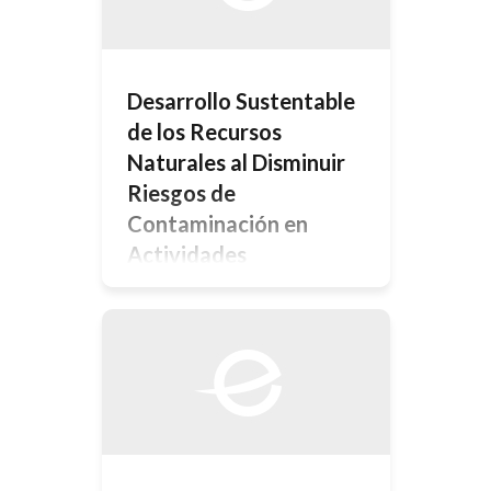
contienen un 19 % de aceite, cuyas
características lo hace […]
Desarrollo Sustentable
de los Recursos
Naturales al Disminuir
Riesgos de
Contaminación en
Actividades
Agropecuarias
Introducción El concepto de
desarrollo sustentable data desde
hace al menos 20 años pues, en
1987, se planteó como el
crecimiento económico que debe
estar en armonía con el uso racional
de los recursos naturales y el medio
ambiente. En síntesis, el desarrollo,