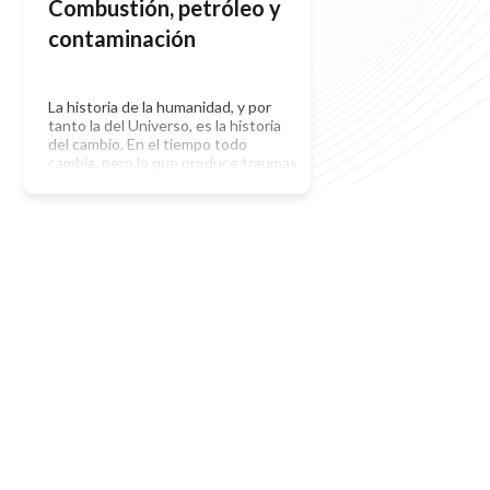
Combustión, petróleo y
contaminación
La historia de la humanidad, y por
tanto la del Universo, es la historia
del cambio. En el tiempo todo
cambia, pero lo que produce traumas
es la velocidad del cambio. Así como
el proceso de la evolución ha sufrido
traumas y extinciones masivas, por
un meteorito, nuestra civilización ha
sufrido tambien cambios
traumáticos. La […]