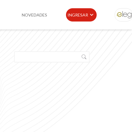
NOVEDADES
INGRESAR
ELEG
idad
Portal de Clientes
e
Buscador de Legislación
Matriz Premium
Matriz Profesional