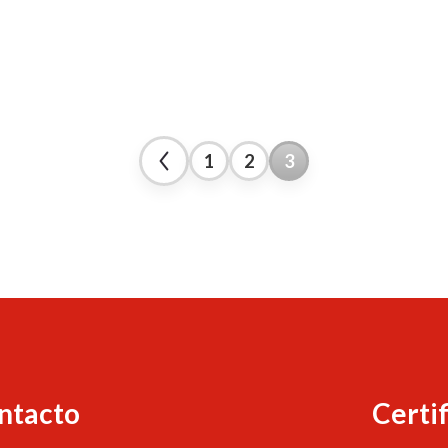
1
2
3
ntacto
Certi