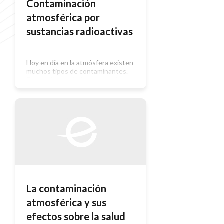
Contaminación
atmosférica por
sustancias radioactivas
Hoy en día en la atmósfera existen
muchos tipos de contaminantes.
Entre ellos están las sustancias
radiactivas procedentes de los
residuos producidos por la minería y
el refinado de uranio y el torio, las
centrales nucleares y el uso
industrial, medico y científico de
materiales radiactivos. La
contaminación radiactiva representa
un gran peligro debido a […]
La contaminación
atmosférica y sus
efectos sobre la salud