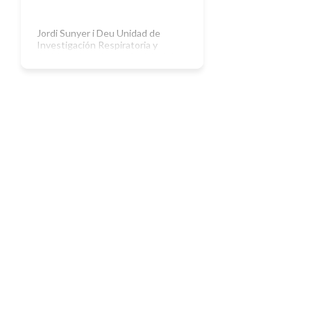
Jordi Sunyer i Deu Unidad de
Investigación Respiratoria y
Ambiental Instituto Municipal de
Investigación Médica de Barcelona
¿Está sucio el aire de nuestras
ciudades? Después del grave
episodio de contaminación
atmosférica acaecido en 1952 en
Londres, se pusieron en práctica una
serie de planes de limpieza del aire
que comportaron una reducción
notable de los […]