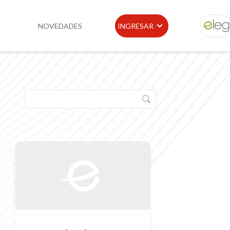
NOVEDADES
INGRESAR
ELEG
idad
Portal de Clientes
e
Buscador de Legislación
Matriz Premium
Matriz Profesional