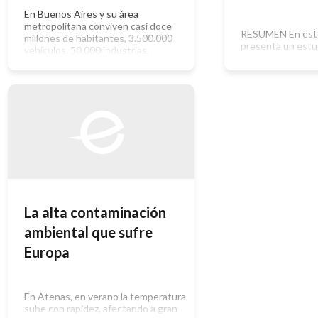
En Buenos Aires y su área
metropolitana conviven casi doce
RESUMEN En este
millones de habitantes, 3.500.000
presenta un estu
vehículos, 50.000 industrias,
fotolíticos en cá
basurales a cielo abierto,
controlado y la f
aeropuertos y tres centrales
del ozono en pre
termoeléctricas. Estas fuentes
diferentes conta
vuelcan diariamente a la atmósfera
espectros de radi
toneladas de partículas, gases y
humo y la contam
vapores contaminantes.
principalmente po
Afortunadamente, nuestra ciudad
azufre procedent
está ubicada en una llanura con
que se quemaba e
vientos que limpian la atmósfera, lo
[…]
La alta contaminación
ambiental que sufre
Europa
En Atenas, en verano la temperatura
sube con rapidez, afectando a gran