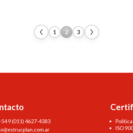
1
2
3
ntacto
Certi
 +54 9 (011) 4627-4383
Política
ISO 90
fo@estrucplan.com.ar