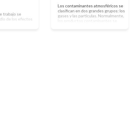
Los contaminantes atmosféricos se
clasifican en dos grandes grupos: los
 trabajo se
gases y las partículas. Normalmente,
dio de los efectos
los productos contaminantes se
mara de ambiente
encuentran mezclados en el aire. Su
ormación y reacción
naturaleza es muy diversa, aunque
sencia de
algunos destacan por su elevada
minantes y
proporción en el aire o por sus
ación. Ya que el
efectos. Por otra parte muchos
inación provocada
reaccionan entre sÍ o con las otras
r el Dióxido de
sustancias […]
e del combustóleo
n las […]