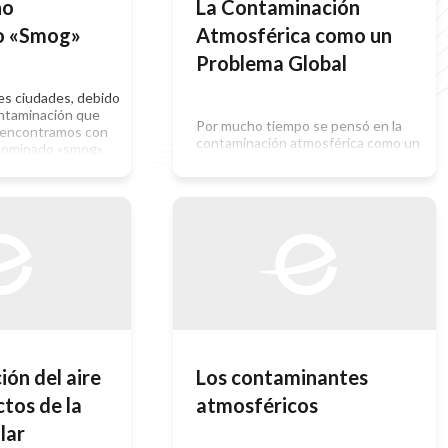
no
La Contaminación
o «Smog»
Atmosférica como un
Problema Global
es ciudades, debido
contaminación que
Por mucho tiempo se pensó en la
 encontramos con
contaminación atmosférica como un
ominado «smog».
problema local, asociado con las
n proviene del
zonas industrializadas o con los
 palabras smoke:
centros urbanos de mayor magnitud.
a. Este término se
Sin embargo, basta mirar cuáles son
ar la contaminación
los componentes que actúan
sufren algunas
básicamente en la contaminación
l resultado de
atmosférica para percibir que es
 condiciones
imprescindible considerarlo como un
problema generalizado. Tenemos los
siguientes componentes […]
ón del aire
Los contaminantes
ctos de la
atmosféricos
lar