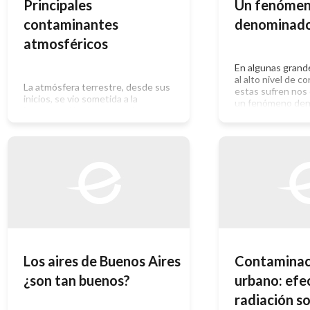
Principales
Un fenóme
contaminantes
denominad
atmosféricos
En algunas grand
al alto nivel de 
La atmósfera terrestre, desde sus
estas sufren nos
inicios, se vio sometida a la
un fenómeno den
incorporación de sustancias en
Esta denominació
forma continua y/o esporádica, que
inglés al unir las
modificaban local, regional o
humo y fog: niebl
globalmente sus características de
usa para denomin
una forma permanente o transitoria.
atmosférica que 
Ejemplos de esto son las erupciones
ciudades debido a
volcánicas, el material particulado
combinar ciertas
generado por la caída de meteoritos
atmosféricas […]
o el metano que desprende la […]
Los aires de Buenos Aires
Contaminaci
¿son tan buenos?
urbano: efe
radiación so