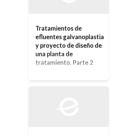
problemática en el tratamiento del
proceso productivo, en el diseño de
la planta industrial, en el control […]
Tratamientos de
efluentes galvanoplastia
y proyecto de diseño de
una planta de
tratamiento. Parte 2
TRATAMIENTO DE EFLUENTES
,UNA TECNICA DE LA
DISPOSICION Sin embargo cuando
son tomadas a reducir el traslado de
contaminantes , en el agua de
enjuague , sera generalmente
todavía necesario ,promover algunas
normas de tratamiento de efluentes,
ante esto es conveniente para
descargar en las cañerias. Sera
tambien necesario , tomar