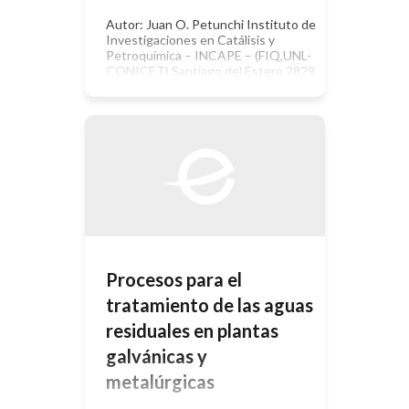
Autor: Juan O. Petunchi Instituto de
Investigaciones en Catálisis y
Petroquímica – INCAPE – (FIQ,UNL-
CONICET) Santiago del Estero 2829
– 3000 – Santa Fe – República
Argentina Tel.: 54-342-4536861.Fax:
54-42-571162. e-mail:
nfisico@fiqus.unl.edu.ar
INTRODUCCION La emisión de
óxidos de nitrógeno a la atmósfera
produce una variedad de problemas
en la salud de la población como así
[…]
Procesos para el
tratamiento de las aguas
residuales en plantas
galvánicas y
metalúrgicas