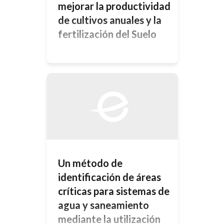
mejorar su calidad antes de […]
mejorar la productividad
de cultivos anuales y la
fertilización del Suelo
Resumen Un experimento a campo
se realizó en Esperanza (Santa Fe)
sobre un suelo Argiudol típico con el
objetivo de evaluar el efecto de la
aplicación de diferentes dosis de
efluente líquido de tambo sobre la
fertilidad del suelo y, como
consecuencia, sobre la productividad
y calidad de cultivos anuales. El
experimento fue sembrado con […]
Un método de
identificación de áreas
críticas para sistemas de
agua y saneamiento
mediante la utilización