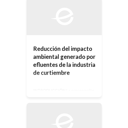
radiación solar de menos de 300nm,
antes de que llegue a la tropósfera.
Ya que los principales
constituyentes de la tropósfera no
[…]
Reducción del impacto
ambiental generado por
efluentes de la industria
de curtiembre
INTRODUCCIÓN La preservación
de pieles animales mediante un
proceso de curtido representa una
actividad artesanal tradicional, que
llevada a dimensiones industriales
genera importantes problemas de
contaminación ambiental,
principalmente debido al uso de