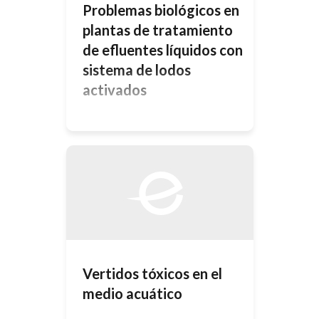
Problemas biológicos en
plantas de tratamiento
de efluentes líquidos con
sistema de lodos
activados
En las plantas de tratamiento de
efluentes líquidos, con sistema
biológico de tratamiento de lodos
activados, la depuración se lleva a
cabo por medio de una gran cantidad
de microorganismos que se agrupan
en flóculos. Entre la comunidad
biológica que forma la biomasa que
degrada la materia orgánica
presente en el agua residual, existe
un […]
Vertidos tóxicos en el
medio acuático