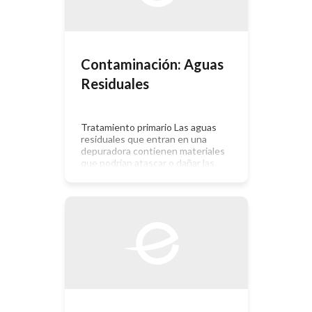
agentes químicos tóxicos como el
cromo y sulfuro, como también a la
alta carga de materia orgánica,
sólidos suspendidos y grasas
contenida en […]
Contaminación: Aguas
Residuales
Tratamiento primario Las aguas
residuales que entran en una
depuradora contienen materiales
que podrían atascar o dañar las
bombas y la maquinaria. Estos
materiales se eliminan por medio de
enrejados o barras verticales, y se
queman o se entierran tras ser
recogidos manual o mecánicamente.
El agua residual pasa a continuación
a través de una […]