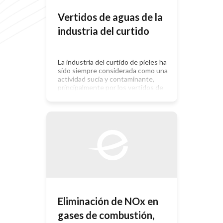
Vertidos de aguas de la
industria del curtido
La industria del curtido de pieles ha
sido siempre considerada como una
actividad sucia y contaminante,
principalmente por los vertidos de
aguas que conlleva y que,
históricamente, han acabado en los
cauces de los ríos. Por el contrario,
en los últimos diez o veinte años, la
aplicación de tecnologías limpias y
sistemas de recuperación y […]
Eliminación de NOx en
gases de combustión,