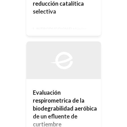
reducción catalítica
selectiva
I. INTRODUCCION El término
general de los óxidos de nitrógeno
engloba desde un punto de vista
formal los siguientes compuestos:
NO, NO2, N2O2, N2O4, N2O, N2O3,
N2O5 y NO3, siendo éste último
inestable. Sin embargo,
generalmente dicho término se
aplica solo al NO y al NO2 por su
presencia mayoritaria y facilidad de
transformación mutua […]
Evaluación
respirometrica de la
biodegrabilidad aeróbica
de un efluente de
curtiembre