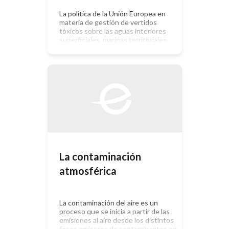
La política de la Unión Europea en
materia de gestión de vertidos
tóxicos sobre las aguas interiores
superficiales, marinas territoriales,
interiores del litoral y subterráneas
está basada en la Directiva
76/464/CEE, relativa a la
contaminación causada por
determinadas sustancias peligrosas
vertidas en el medio acuático. En su
día, su adopción respondió a la
necesidad de […]
La contaminación
atmosférica
La contaminación del aire es un
proceso que se inicia a partir de las
emisiones al aire desde los distintos
focos emisores de contaminantes en