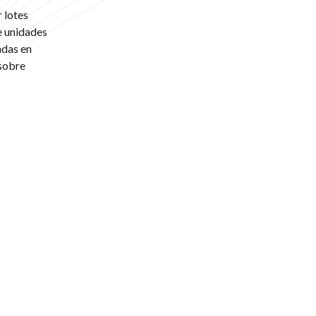
r lotes
re unidades
adas en
 sobre