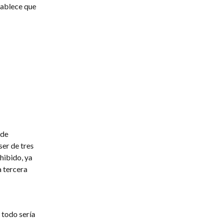
tablece que
nde
er de tres
hibido, ya
a tercera
 todo sería