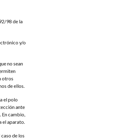
92/98 de la
ectrónico y/o
que no sean
ermiten
n otros
os de ellos.
a el polo
otección ante
a. En cambio,
 el aparato.
 caso de los