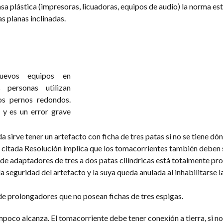
a plástica (impresoras, licuadoras, equipos de audio) la norma es
s planas inclinadas.
uevos equipos en
s personas utilizan
os pernos redondos.
a y es un error grave
 sirve tener un artefacto con ficha de tres patas si no se tiene dó
 citada Resolución implica que los tomacorrientes también deben s
o de adaptadores de tres a dos patas cilíndricas está totalmente pro
a seguridad del artefacto y la suya queda anulada al inhabilitarse l
de prolongadores que no posean fichas de tres espigas.
poco alcanza. El tomacorriente debe tener conexión a tierra, si no