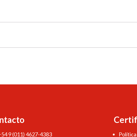
ntacto
Certi
 +54 9 (011) 4627-4383
Política