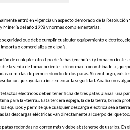
finalmente entró en vigencia un aspecto demorado de la Resolución 
o y Minería del año 1998 y normas complementarias.
de seguridad que debe cumplir cualquier equipamiento eléctrico, el
importa o comercializa en el país.
ción de cualquier otro tipo de fichas (enchufes) y tomacorrientes 
ohibe la venta de tomacorrientes «binorma» o «combinados», que p
izadas como las de perno redondo de dos patas. Sin embargo, existe
solución que ayudan a incrementar la seguridad. Analicemos algun
rtefactos eléctricos deben tener ficha de tres patas planas: una par
ltima para la «tierra». Esta tercera espiga, la de la tierra, brinda pr
e los equipos y permite que cualquier descarga eléctrica sea a tierr
s las descargas eléctricas van directamente al cuerpo del que toca
e patas redondas no corren más y debe abstenerse de usarlos. En el