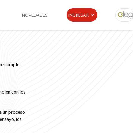
NOVEDADES
INGRESAR
ELEG
idad
Portal de Clientes
e
Buscador de Legislación
que cumple
Matriz Premium
Matriz Profesional
mplen con los
 a un proceso
ensayo, los