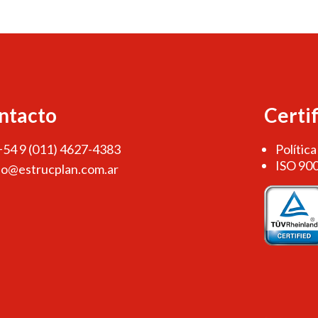
ntacto
Certi
 +54 9 (011) 4627-4383
Política
ISO 90
fo@estrucplan.com.ar