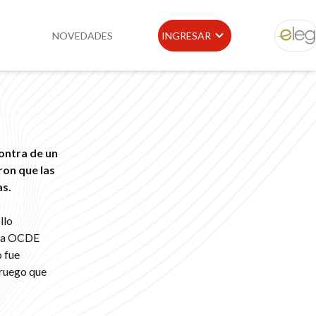
NOVEDADES
INGRESAR
ELEG
idad
Portal de Clientes
e
Buscador de Legislación
ontra de un
Matriz Premium
ron que las
as.
Matriz Profesional
llo
 la OCDE
o fue
oruego que