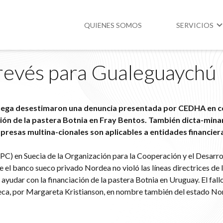
QUIENES SOMOS
SERVICIOS
 revés para Gualeguaychú
Higiene y Segur
Medio Ambient
uega desestimaron una denuncia presentada por CEDHA en c
Legislación
ción de la pastera Botnia en Fray Bentos. También dicta-mina
presas multina-cionales son aplicables a entidades financier
C) en Suecia de la Organización para la Cooperación y el Desarro
el banco sueco privado Nordea no violó las líneas directrices de
ayudar con la financiación de la pastera Botnia en Uruguay. El fall
ueca, por Margareta Kristianson, en nombre también del estado N