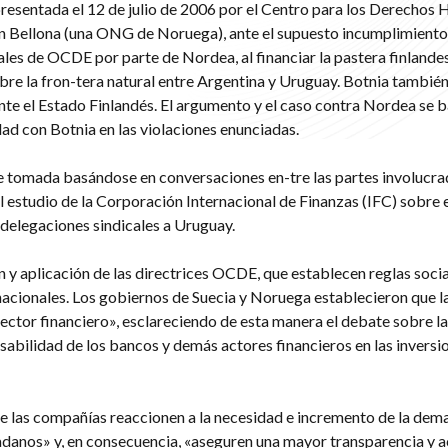
presentada el 12 de julio de 2006 por el Centro para los Derechos
 Bellona (una ONG de Noruega), ante el supuesto incumplimiento 
ales de OCDE por parte de Nordea, al financiar la pastera finlande
bre la fron-tera natural entre Argentina y Uruguay. Botnia también
e el Estado Finlandés. El argumento y el caso contra Nordea se b
ad con Botnia en las violaciones enunciadas.
e tomada basándose en conversaciones en-tre las partes involucrad
l estudio de la Corporación Internacional de Finanzas (IFC) sobre 
 delegaciones sindicales a Uruguay.
ón y aplicación de las directrices OCDE, que establecen reglas socia
acionales. Los gobiernos de Suecia y Noruega establecieron que 
ector financiero», esclareciendo de esta manera el debate sobre la
abilidad de los bancos y demás actores financieros en las inversi
e las compañías reaccionen a la necesidad e incremento de la dem
adanos» y, en consecuencia, «aseguren una mayor transparencia y a