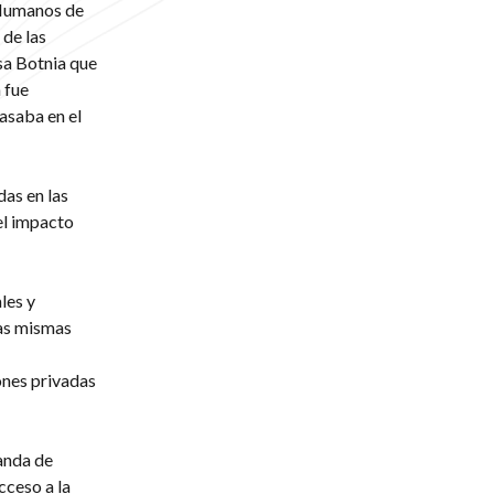
 Humanos de
de las
sa Botnia que
 fue
asaba en el
as en las
el impacto
les y
las mismas
ones privadas
anda de
cceso a la