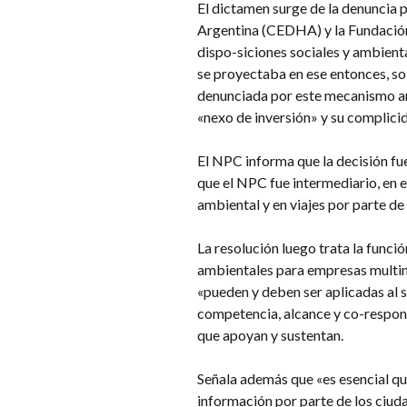
El dictamen surge de la denuncia 
Argentina (CEDHA) y la Fundación
dispo-siciones sociales y ambient
se proyectaba en ese entonces, so
denunciada por este mecanismo ant
«nexo de inversión» y su complicid
El NPC informa que la decisión fu
que el NPC fue intermediario, en e
ambiental y en viajes por parte de
La resolución luego trata la funci
ambientales para empresas multin
«pueden y deben ser aplicadas al s
competencia, alcance y co-respons
que apoyan y sustentan.
Señala además que «es esencial qu
información por parte de los ciud