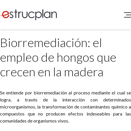
QUIENES SOMOS
Biorremediación: el
SERVICIOS
NOVEDADES
Higiene y Seguridad
empleo de hongos que
INGRESAR
Medio Ambiente
ELEG
crecen en la madera
Portal de Clientes
Legislación
Buscador de Legislación
Matriz Premium
Se entiende por biorremediación al proceso mediante el cual se
logra, a través de la interacción con determinados
Matriz Profesional
microorganismos, la transformación de contaminantes químico a
compuestos que no producen efectos indeseables para las
comunidades de organismos vivos.