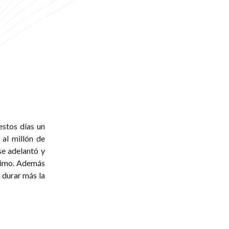
estos días un
 al millón de
se adelantó y
áximo. Además
 durar más la