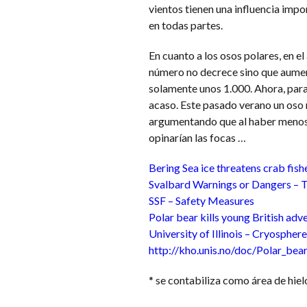
vientos tienen una influencia impo
en todas partes.
En cuanto a los osos polares, en e
número no decrece sino que aument
solamente unos 1.000. Ahora, parad
acaso. Este pasado verano un oso 
argumentando que al haber menos h
opinarían las focas …
Bering Sea ice threatens crab fis
Svalbard Warnings or Dangers – T
SSF – Safety Measures
Polar bear kills young British ad
University of Illinois – Cryospher
http://kho.unis.no/doc/Polar_bea
* se contabiliza como área de hie