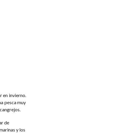
 en invierno.
una pesca muy
cangrejos.
ar de
 marinas y los