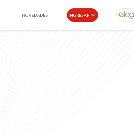
NOVEDADES
INGRESAR
ELEG
idad
Portal de Clientes
e
Buscador de Legislación
Matriz Premium
Matriz Profesional