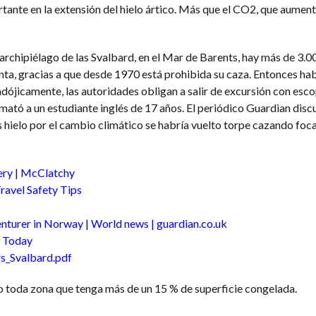
rtante en la extensión del hielo ártico. Más que el CO2, que aumen
l archipiélago de las Svalbard, en el Mar de Barents, hay más de 3.0
a, gracias a que desde 1970 está prohibida su caza. Entonces ha
ójicamente, las autoridades obligan a salir de excursión con escop
mató a un estudiante inglés de 17 años. El periódico Guardian disc
ielo por el cambio climático se habría vuelto torpe cazando foca
hery | McClatchy
ravel Safety Tips
venturer in Norway | World news | guardian.co.uk
e Today
rs_Svalbard.pdf
lo toda zona que tenga más de un 15 % de superficie congelada.