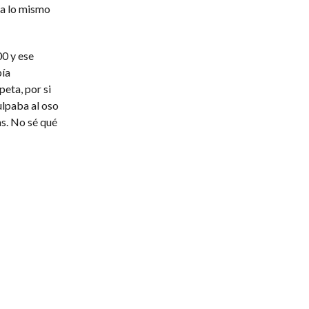
ta lo mismo
00 y ese
bía
eta, por si
ulpaba al oso
s. No sé qué