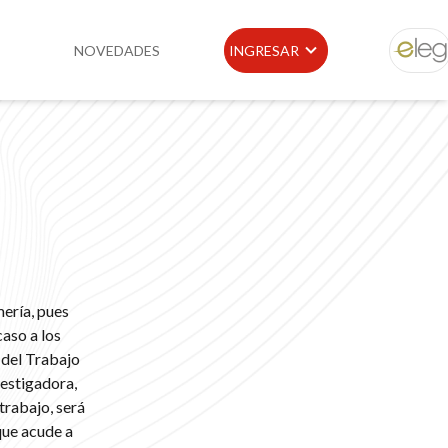
NOVEDADES
INGRESAR
ELEG
idad
Portal de Clientes
e
Buscador de Legislación
Matriz Premium
Matriz Profesional
mería, pues
aso a los
 del Trabajo
vestigadora,
trabajo, será
que acude a