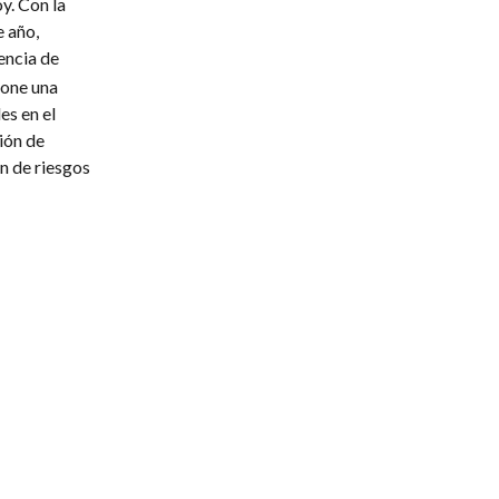
y. Con la
e año,
encia de
pone una
es en el
ción de
n de riesgos