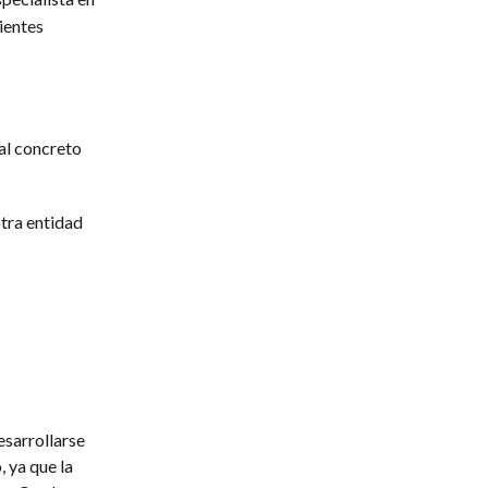
ientes
al concreto
otra entidad
esarrollarse
 ya que la