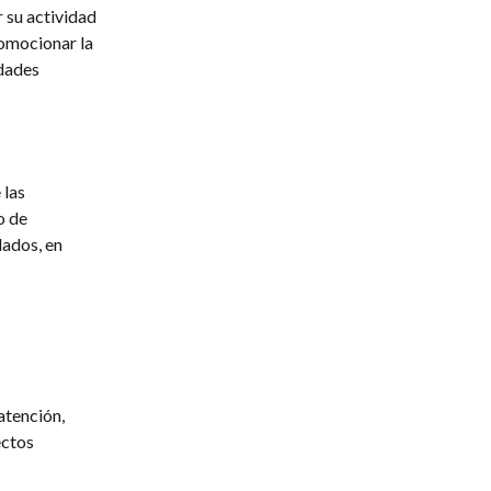
r su actividad
romocionar la
idades
 las
o de
ados, en
atención,
ectos