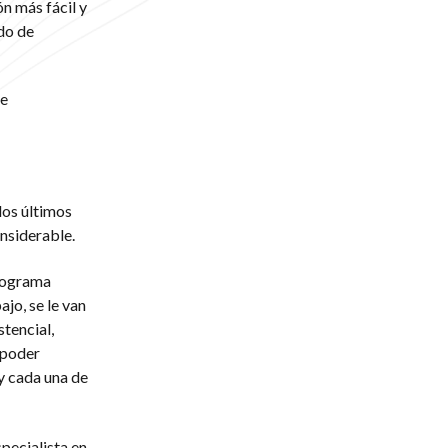
ón más fácil y
do de
de
los últimos
nsiderable.
programa
jo, se le van
tencial,
 poder
y cada una de
specialista en