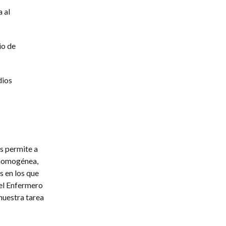
 al
io de
dios
os permite a
 homogénea,
s en los que
del Enfermero
nuestra tarea