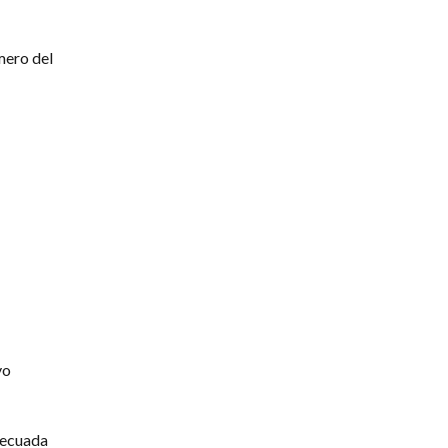
mero del
vo
adecuada