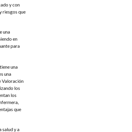
icado y con
y riesgos que
e una
niendo en
nante para
tiene una
es una
e Valoración
lizando los
ntan los
nfermera,
entajas que
 salud y a