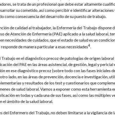
jadores, se trata de un profesional que debe estar altamente cualif
arrollar su cometido, así como percibir e identificar alteraciones 
do como consecuencia del desarrollo de su puesto de trabajo.
nción de calidad al trabajador, la Enfermería del Trabajo dispone d
ceso de Atención de Enfermería (PAE) aplicado a la salud laboral, te
nen necesidades de cuidados, que el estado de salud es un condicio
4
 responde de manera particular a esas necesidades
.
 Trabajo en el diagnóstico precoz de patologías de origen laboral 
icación del PAE en las áreas asistencial, de gestión, legal y pericial 
ión en ese diagnóstico precoz (sobre todo con las fases iniciales d
tro lado, en las áreas de prevención, docencia e investigación, uti
ementarias y resultados de los test y cuestionarios que compleme
ámenes de salud laboral. Vamos a exponer como esta herramienta e
plicación en todas y cada una de sus fases, así como las múltiples v
n el ámbito de la salud laboral.
 del Enfermero del Trabajo, no deben limitarse a la vigilancia de la