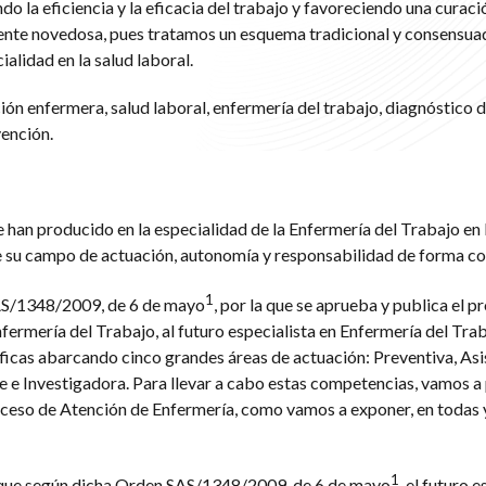
o la eficiencia y la eficacia del trabajo y favoreciendo una curaci
mente novedosa, pues tratamos un esquema tradicional y consensua
alidad en la salud laboral.
ón enfermera, salud laboral, enfermería del trabajo, diagnóstico 
vención.
 han producido en la especialidad de la Enfermería del Trabajo en 
e su campo de actuación, autonomía y responsabilidad de forma co
1
SAS/1348/2009, de 6 de mayo
, por la que se aprueba y publica el 
fermería del Trabajo, al futuro especialista en Enfermería del Traba
ficas abarcando cinco grandes áreas de actuación: Preventiva, Asis
te e Investigadora. Para llevar a cabo estas competencias, vamos a
oceso de Atención de Enfermería, como vamos a exponer, en todas 
1
 que según dicha Orden SAS/1348/2009, de 6 de mayo
, el futuro e