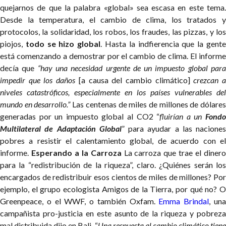
quejarnos de que la palabra «global» sea escasa en este tema.
Desde la temperatura, el cambio de clima, los tratados y
protocolos, la solidaridad, los robos, los fraudes, las pizzas, y los
piojos,
todo se hizo global
. Hasta la indfierencia que la gent
está comenzando a demostrar por el cambio de clima.
El inform
decía que
“hay una necesidad urgente de un impuesto global par
impedir que los daños
[a causa del cambio climático]
crezcan 
niveles catastróficos, especialmente en los países vulnerables del
mundo en desarrollo.”
Las centenas de miles de millones de dólare
generadas por un impuesto global al CO2 “
fluirían a un
Fond
Multilateral de Adaptación Global
” para ayudar a las naciones
pobres a resistir el calentamiento global, de acuerdo con el
informe.
Esperando a la Carroza
La carroza que trae el diner
para la “redistribución de la riqueza”, claro. ¿Quiénes serán los
encargados de redistribuir esos cientos de miles de millones? Por
ejemplo, el grupo ecologista Amigos de la Tierra, por qué no? O
Greenpeace, o el WWF, o también Oxfam.
Emma Brindal
, un
campañista pro-justicia en este asunto de la riqueza y pobreza
mal distribuida dijo en Bali, “
Una respuesta al cambio climático tiene