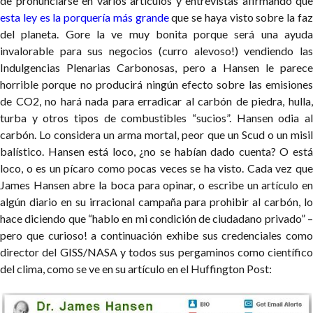
de pronunciarse en varios artículos y entrevistas afirmando que
esta ley es la porquería más grande
que se haya visto sobre la fa
del planeta. Gore la ve muy bonita porque será una ayuda
invalorable para sus negocios (curro alevoso!) vendiendo las
Indulgencias Plenarias Carbonosas, pero a Hansen le parece
horrible porque no producirá ningún efecto sobre las emisiones
de CO2, no hará nada para erradicar al carbón de piedra, hulla,
turba y otros tipos de combustibles “sucios”. Hansen odia al
carbón. Lo considera un arma mortal, peor que un Scud o un misil
balístico. Hansen está loco, ¿no se habían dado cuenta?
O est
loco, o es un pícaro como pocas veces se ha visto. Cada vez que
James Hansen abre la boca para opinar, o escribe un artículo en
algún diario en su irracional campaña para prohibir al carbón, lo
hace diciendo que “hablo en mi condición de ciudadano privado” –
pero que curioso! a continuación exhibe sus credenciales como
director del GISS/NASA y todos sus pergaminos como científico
del clima, como se ve en su artículo en el Huffington Post: