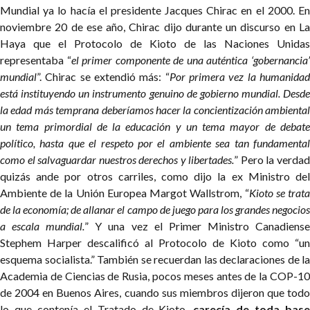
Mundial ya lo hacía el presidente Jacques Chirac en el 2000. En
noviembre 20 de ese año, Chirac dijo durante un discurso en La
Haya que el Protocolo de Kioto de las Naciones Unidas
representaba “
el primer componente de una auténtica ‘gobernancia
mundial
”. Chirac se extendió más: “
Por primera vez la humanida
está instituyendo un instrumento genuino de gobierno mundial. Desde
la edad más temprana deberíamos hacer la concientización ambiental
un tema primordial de la educación y un tema mayor de debate
político, hasta que el respeto por el ambiente sea tan fundamental
como el salvaguardar nuestros derechos y libertades.
”
Pero la verda
quizás ande por otros carriles, como dijo la ex Ministro del
Ambiente de la Unión Europea Margot Wallstrom, “
Kioto se trat
de la economía; de allanar el campo de juego para los grandes negocios
a escala mundial.
” Y una vez el Primer Ministro Canadiens
Stephem Harper descalificó al Protocolo de Kioto como “un
esquema socialista.” También se recuerdan las declaraciones de la
Academia de Ciencias de Rusia, pocos meses antes de la COP-10
de 2004 en Buenos Aires, cuando sus miembros dijeron que todo
lo que contenía el Tratado de Kioto,
carecía de toda bas