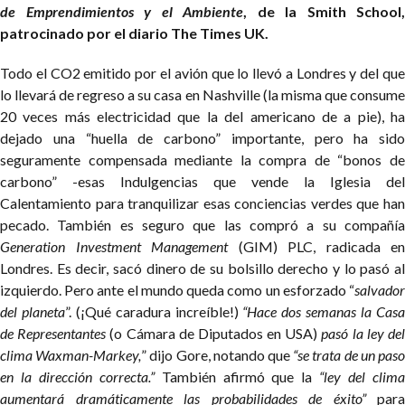
de Emprendimientos y el Ambiente
, de la Smith School,
patrocinado por el diario The Times UK.
Todo el CO2 emitido por el avión que lo llevó a Londres y del que
lo llevará de regreso a su casa en Nashville (la misma que consume
20 veces más electricidad que la del americano de a pie), ha
dejado una “huella de carbono” importante, pero ha sido
seguramente compensada mediante la compra de “bonos de
carbono” -esas Indulgencias que vende la Iglesia del
Calentamiento para tranquilizar esas conciencias verdes que han
pecado. También es seguro que las compró a su compañía
Generation Investment Management
(GIM) PLC, radicada en
Londres. Es decir, sacó dinero de su bolsillo derecho y lo pasó al
izquierdo. Pero ante el mundo queda como un esforzado “
salvador
del planeta
”. (¡Qué caradura increíble!)
“Hace dos semanas la Cas
de Representantes
(o Cámara de Diputados en USA)
pasó la ley de
clima Waxman-Markey,
” dijo Gore, notando que
“se trata de un pas
en la dirección correcta.”
También afirmó que la
“ley del clim
aumentará dramáticamente las probabilidades de éxito”
para