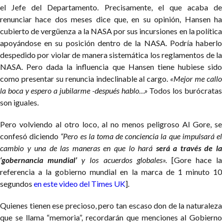
el Jefe del Departamento. Precisamente, el que acaba de
renunciar hace dos meses dice que, en su opinión, Hansen ha
cubierto de vergüenza a la NASA por sus incursiones en la política
apoyándose en su posición dentro de la NASA. Podría haberlo
despedido por violar de manera sistemática los reglamentos de la
NASA. Pero dada la influencia que Hansen tiene hubiese sido
como presentar su renuncia indeclinable al cargo.
«Mejor me call
la boca y espero a jubilarme -después hablo…»
Todos los burócrata
son iguales.
Pero volviendo al otro loco, al no menos peligroso Al Gore, se
confesó diciendo
“Pero es la toma de conciencia la que impulsará e
cambio y una de las maneras en que lo hará
será a través de l
‘gobernancia mundial’
y los acuerdos globales».
[Gore hace la
referencia a la gobierno mundial en la marca de 1 minuto 10
segundos
en este video del Times UK
].
Quienes tienen ese precioso, pero tan escaso don de la naturaleza
que se llama “memoria”, recordarán que menciones al Gobierno