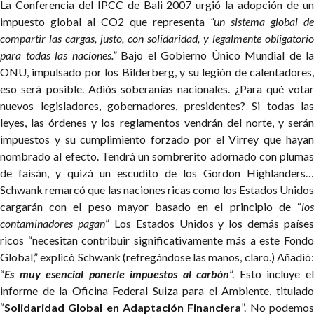
La Conferencia del IPCC de Bali 2007 urgió la adopción de un
impuesto global al CO2 que representa
“un sistema global de
compartir las cargas, justo, con solidaridad, y legalmente obligatorio
para todas las naciones.”
Bajo el Gobierno Único Mundial de la
ONU, impulsado por los Bilderberg, y su legión de calentadores,
eso será posible. Adiós soberanías nacionales. ¿Para qué votar
nuevos legisladores, gobernadores, presidentes? Si todas las
leyes, las órdenes y los reglamentos vendrán del norte, y serán
impuestos y su cumplimiento forzado por el Virrey que hayan
nombrado al efecto. Tendrá un sombrerito adornado con plumas
de faisán, y quizá un escudito de los Gordon Highlanders…
Schwank remarcó que las naciones ricas como los Estados Unidos
cargarán con el peso mayor basado en el principio de “
los
contaminadores pagan
” Los Estados Unidos y los demás países
ricos “necesitan contribuir significativamente más a este Fondo
Global,” explicó Schwank (refregándose las manos, claro.) Añadió:
“
Es muy esencial ponerle impuestos al carbón
”. Esto incluye e
informe de la Oficina Federal Suiza para el Ambiente, titulado
“
Solidaridad Global en Adaptación Financiera
”. No podemo