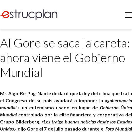
QUIENES SOMOS
Al Gore se saca la careta:
SERVICIOS
NOVEDADES
Higiene y Seguridad
ahora viene el Gobierno
INGRESAR
Medio Ambiente
ELEG
Mundial
Portal de Clientes
Legislación
Buscador de Legislación
Matriz Premium
Mr. Algo-Re-Pug-Nante declaró que la ley del clima que trata
el Congreso de su país ayudará a imponer la «
gobernancia
Matriz Profesional
mundial
,» un eufemismo usado en lugar de
Gobierno Único
Mundial
controlado por la elite financiera y corporativa del
Grupo Bilderberg.
«Les traigo buenas noticias desde los Estados
Unidos,»
dijo Gore el 7 de julio pasado durante el
Foro Mundia