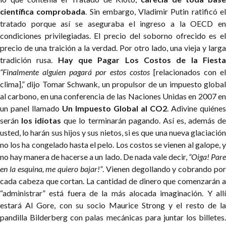
científica comprobada
. Sin embargo, Vladimir Putin ratificó e
tratado porque así se aseguraba el ingreso a la OECD en
condiciones privilegiadas. El precio del soborno ofrecido es el
precio de una traición a la verdad. Por otro lado, una vieja y larga
tradición rusa.
Hay que Pagar Los Costos de la Fiest
“Finalmente alguien pagará por estos costos
[relacionados con el
clima],” dijo Tomar Schwank, un propulsor de un impuesto global
al carbono, en una conferencia de las Naciones Unidas en 2007 en
un panel llamado
Un Impuesto Global al CO2
. Adivine quiénes
serán
los idiotas
que lo terminarán pagando. Así es, además d
usted, lo harán sus hijos y sus nietos, si es que una nueva glaciación
no los ha congelado hasta el pelo.
Los costos se vienen al galope, 
no hay manera de hacerse a un lado. De nada vale decir,
“Oiga! Par
en la esquina, me quiero bajar!”
. Vienen degollando y cobrando por
cada cabeza que cortan. La cantidad de dinero que comenzarán a
“administrar” está fuera de la más alocada imaginación. Y allí
estará Al Gore, con su socio Maurice Strong y el resto de la
pandilla Bilderberg con palas mecánicas para juntar los billetes.