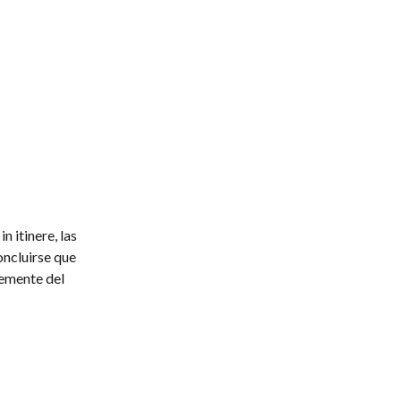
n itinere, las
oncluirse que
temente del