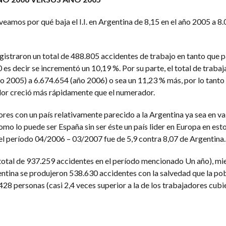
eamos por qué baja el I.I. en Argentina de 8,15 en el año 2005 a 8.
gistraron un total de 488.805 accidentes de trabajo en tanto que p
es decir se incrementó un 10,19 %. Por su parte, el total de traba
o 2005) a 6.674.654 (año 2006) o sea un 11,23 % más, por lo tanto 
nador creció más rápidamente que el numerador.
ores con un país relativamente parecido a la Argentina ya sea en val
como lo puede ser España sin ser éste un país lider en Europa en est
 el período 04/2006 – 03/2007 fue de 5,9 contra 8,07 de Argentina.
otal de 937.259 accidentes en el período mencionado Un año), mi
ntina se produjeron 538.630 accidentes con la salvedad que la po
28 personas (casi 2,4 veces superior a la de los trabajadores cubie