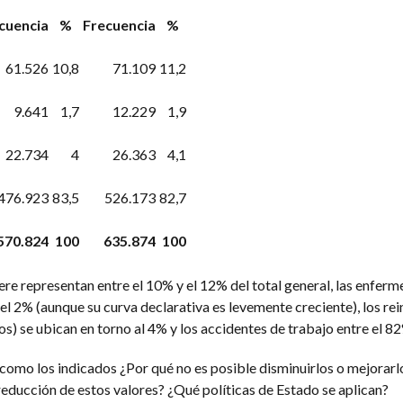
cuencia
%
Frecuencia
%
61.526
10,8
71.109
11,2
9.641
1,7
12.229
1,9
22.734
4
26.363
4,1
476.923
83,5
526.173
82,7
570.824
100
635.874
100
inere representan entre el 10% y el 12% del total general, las enfer
el 2% (aunque su curva declarativa es levemente creciente), los re
) se ubican en torno al 4% y los accidentes de trabajo entre el 82
 como los indicados ¿Por qué no es posible disminuirlos o mejorarl
 reducción de estos valores? ¿Qué políticas de Estado se aplican?