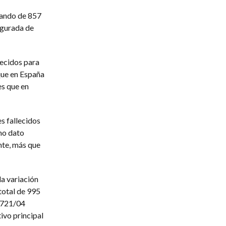
sando de 857
egurada de
lecidos para
que en España
es que en
es fallecidos
omo dato
nte, más que
a variación
total de 995
 1721/04
vo principal