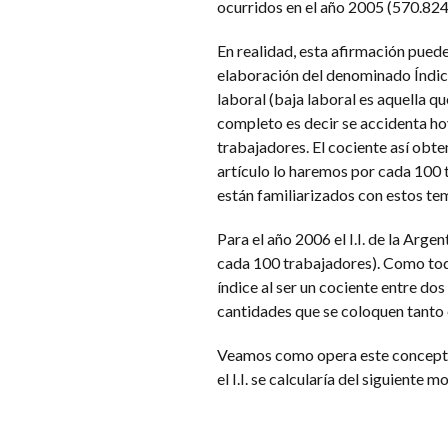
ocurridos en el año 2005 (570.824
En realidad, esta afirmación puede
elaboración del denominado Índice 
laboral (baja laboral es aquella q
completo es decir se accidenta hoy,
trabajadores. El cociente así obt
artículo lo haremos por cada 100 
están familiarizados con estos te
Para el año 2006 el I.I. de la Arge
cada 100 trabajadores). Como tod
índice al ser un cociente entre do
cantidades que se coloquen tanto
Veamos como opera este concepto 
el I.I. se calcularía del siguiente