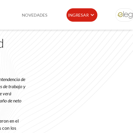
NOVEDADES
INGRESAR
ELEG
d
idad
Portal de Clientes
e
Buscador de Legislación
Matriz Premium
ntendencia de
Matriz Profesional
s de trabajo y
e verá
 año de neto
ron en el
 con los