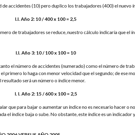
d de accidentes (10) pero duplico los trabajadores (400) el nuevo ín
I.I. Año 2: 10 / 400 x 100 = 2,5
 número de trabajadores se reduce, nuestro cálculo indicaría que el í
I.I. Año 3: 10 / 100 x 100 = 10
tanto el número de accidentes (numerado) como el número de tra
el primero lo haga con menor velocidad que el segundo; de ese mo
 resultado será un número o índice menor.
I. I. Año 2: 15 / 600 x 100 = 2,5
ar que para bajar o aumentar un índice no es necesario hacer o n
da el índice baja o sube. No obstante, este índice es un indicador 
 AÑO 2006 VERSUS AÑO 2005