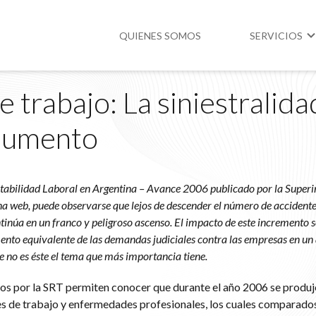
QUIENES SOMOS
SERVICIOS
 trabajo: La siniestralida
Higiene y Segur
 aumento
Medio Ambient
Legislación
ntabilidad Laboral en Argentina – Avance 2006 publicado por la Superi
na web, puede observarse que lejos de descender el número de accidente
inúa en un franco y peligroso ascenso. El impacto de este incremento s
ento equivalente de las demandas judiciales contra las empresas en un
e no es éste el tema que más importancia tiene.
s por la SRT permiten conocer que durante el año 2006 se produje
es de trabajo y enfermedades profesionales, los cuales comparados