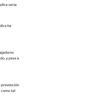
dice sería:
ndice ha
bajadores
do, y pese a
o prevención
y como tal