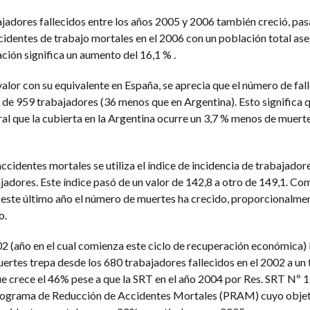
ajadores fallecidos entre los años 2005 y 2006 también creció, pa
ccidentes de trabajo mortales en el 2006 con un población total as
ción significa un aumento del 16,1 % .
or con su equivalente en España, se aprecia que el número de fal
de 959 trabajadores (36 menos que en Argentina). Esto significa 
al que la cubierta en la Argentina ocurre un 3,7 % menos de muert
 accidentes mortales se utiliza el índice de incidencia de trabajador
ajadores. Este índice pasó de un valor de 142,8 a otro de 149,1. C
 este último año el número de muertes ha crecido, proporcionalme
o.
2 (año en el cual comienza este ciclo de recuperación económica) l
rtes trepa desde los 680 trabajadores fallecidos en el 2002 a un 
ue crece el 46% pese a que la SRT en el año 2004 por Res. SRT Nº
rograma de Reducción de Accidentes Mortales (PRAM) cuyo objeti