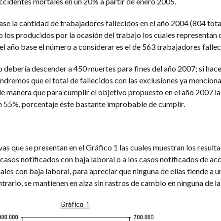
accidentes mortales en un 20% a partir de enero 2005.
e la cantidad de trabajadores fallecidos en el año 2004 (804 total
 o los producidos por la ocasión del trabajo los cuales representan
 el año base el número a considerar es el de 563 trabajadores fallec
debería descender a 450 muertes para fines del año 2007; si hac
endremos que el total de fallecidos con las exclusiones ya mencion
de manera que para cumplir el objetivo propuesto en el año 2007 la
n 55%, porcentaje éste bastante improbable de cumplir.
vas que se presentan en el Gráfico 1 las cuales muestran los resulta
s casos notificados con baja laboral o a los casos notificados de ac
es con baja laboral, para apreciar que ninguna de ellas tiende a u
rario, se mantienen en alza sin rastros de cambio en ninguna de la