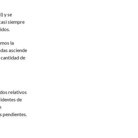
) y se
 casi siempre
idos.
emos la
adas asciende
 cantidad de
dos relativos
cidentes de
n
s pendientes.