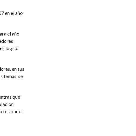
07 en el año
ara el año
jadores
es lógico
ores, en sus
os temas, se
entras que
blación
rtos por el