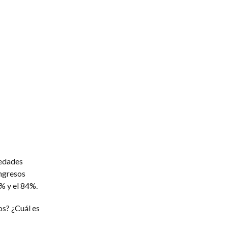
medades
ingresos
% y el 84%.
os? ¿Cuál es