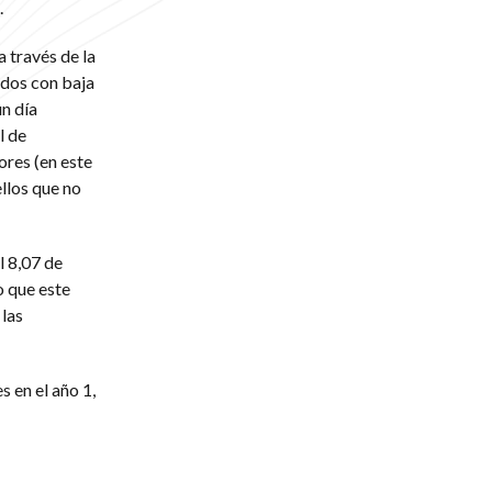
.
 través de la
ados con baja
n día
l de
ores (en este
llos que no
l 8,07 de
 que este
 las
 en el año 1,