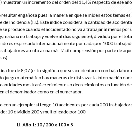
) muestran un incremento del orden del 11,4% respecto de ese año
 resultar engañosa pues la manera en que se miden estos temas es a
de Incidencia (I.I.). Este índice considera la cantidad de accident
ue se produce cuando el accidentado no va a trabajar al menos por u
 mañana no trabaja y vuelve al días siguiente), dividido por el tota
enido es expresado internacionalmente por cada por 1000 trabajad
trabajadores atento a una más fácil comprensión por parte de aque
mas).
ntina fue de 8,07 (esto significa que se accidentaron con baja labora
o juego matemático hay maneras de disfrazar la información dado
s cantidades mostrará crecimientos o decrecimientos en función de
 en el denominador como en el numerador.
con un ejemplo: si tengo 10 accidentes por cada 200 trabajadores
 modo: 10 dividido 200 y multiplicado por 100:
I.I. Año 1: 10 / 200 x 100 = 5