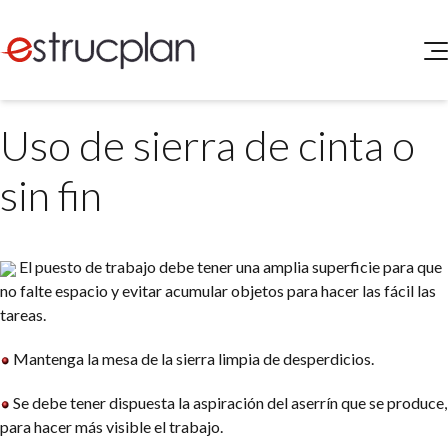
QUIENES SOMOS
Uso de sierra de cinta o
SERVICIOS
NOVEDADES
Higiene y Seguridad
sin fin
INGRESAR
Medio Ambiente
ELEG
Portal de Clientes
Legislación
El puesto de trabajo debe tener una amplia superficie para que
Buscador de Legislación
no falte espacio y evitar acumular objetos para hacer las fácil las
Matriz Premium
tareas.
Matriz Profesional
Mantenga la mesa de la sierra limpia de desperdicios.
Se debe tener dispuesta la aspiración del aserrín que se produce,
para hacer más visible el trabajo.