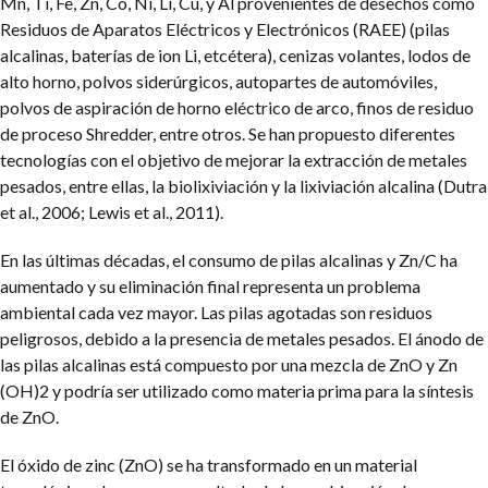
Mn, Ti, Fe, Zn, Co, Ni, Li, Cu, y Al provenientes de desechos como
Residuos de Aparatos Eléctricos y Electrónicos (RAEE) (pilas
alcalinas, baterías de ion Li, etcétera), cenizas volantes, lodos de
alto horno, polvos siderúrgicos, autopartes de automóviles,
polvos de aspiración de horno eléctrico de arco, finos de residuo
de proceso Shredder, entre otros. Se han propuesto diferentes
tecnologías con el objetivo de mejorar la extracción de metales
pesados, entre ellas, la biolixiviación y la lixiviación alcalina (Dutra
et al., 2006; Lewis et al., 2011).
En las últimas décadas, el consumo de pilas alcalinas y Zn/C ha
aumentado y su eliminación final representa un problema
ambiental cada vez mayor. Las pilas agotadas son residuos
peligrosos, debido a la presencia de metales pesados. El ánodo de
las pilas alcalinas está compuesto por una mezcla de ZnO y Zn
(OH)2 y podría ser utilizado como materia prima para la síntesis
de ZnO.
El óxido de zinc (ZnO) se ha transformado en un material