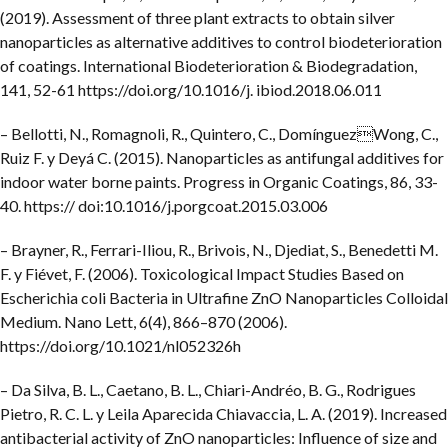
(2019). Assessment of three plant extracts to obtain silver
nanoparticles as alternative additives to control biodeterioration
of coatings. International Biodeterioration & Biodegradation,
141, 52-61 https://doi.org/10.1016/j. ibiod.2018.06.011
– Bellotti, N., Romagnoli, R., Quintero, C., DomínguezWong, C.,
Ruiz F. y Deyá C. (2015). Nanoparticles as antifungal additives for
indoor water borne paints. Progress in Organic Coatings, 86, 33-
40. https:// doi:10.1016/j.porgcoat.2015.03.006
– Brayner, R., Ferrari-Iliou, R., Brivois, N., Djediat, S., Benedetti M.
F. y Fiévet, F. (2006). Toxicological Impact Studies Based on
Escherichia coli Bacteria in Ultrafine ZnO Nanoparticles Colloidal
Medium. Nano Lett, 6(4), 866–870 (2006).
https://doi.org/10.1021/nl052326h
– Da Silva, B. L., Caetano, B. L., Chiari-Andréo, B. G., Rodrigues
Pietro, R. C. L. y Leila Aparecida Chiavaccia, L. A. (2019). Increased
antibacterial activity of ZnO nanoparticles: Influence of size and