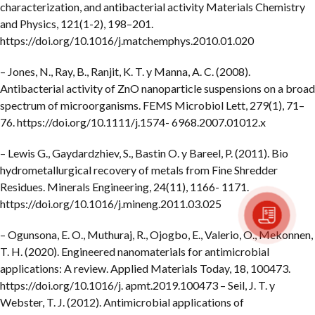
characterization, and antibacterial activity Materials Chemistry
and Physics, 121(1-2), 198–201.
https://doi.org/10.1016/j.matchemphys.2010.01.020
– Jones, N., Ray, B., Ranjit, K. T. y Manna, A. C. (2008).
Antibacterial activity of ZnO nanoparticle suspensions on a broad
spectrum of microorganisms. FEMS Microbiol Lett, 279(1), 71–
76. https://doi.org/10.1111/j.1574- 6968.2007.01012.x
– Lewis G., Gaydardzhiev, S., Bastin O. y Bareel, P. (2011). Bio
hydrometallurgical recovery of metals from Fine Shredder
Residues. Minerals Engineering, 24(11), 1166- 1171.
https://doi.org/10.1016/j.mineng.2011.03.025
– Ogunsona, E. O., Muthuraj, R., Ojogbo, E., Valerio, O., Mekonnen,
T. H. (2020). Engineered nanomaterials for antimicrobial
applications: A review. Applied Materials Today, 18, 100473.
https://doi.org/10.1016/j. apmt.2019.100473 – Seil, J. T. y
Webster, T. J. (2012). Antimicrobial applications of