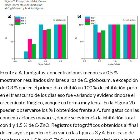
Frente a A. fumigatus, concentraciones menores a 0,5 %
mostraron resultados similares a los de C. globosum, a excepción
de 0,3 % que en el primer día exhibió un 100 % de inhibición, pero
en el transcurso de los días eso fue variando y evidenciándose el
crecimiento fúngico, aunque en forma muy lenta. En la Figura 2b
pueden observarse los % I obtenidos frente a A. fumigatus con las
concentraciones mayores, donde se evidencia la inhibición total
con 1 y 1,5 % de C-ZnO. Registros fotográficos obtenidos al final
del ensayo se pueden observar en las figuras 3 y 4. En el caso de
las placas con 1,5 % de C-ZnO no mostraron crecimiento alguno al