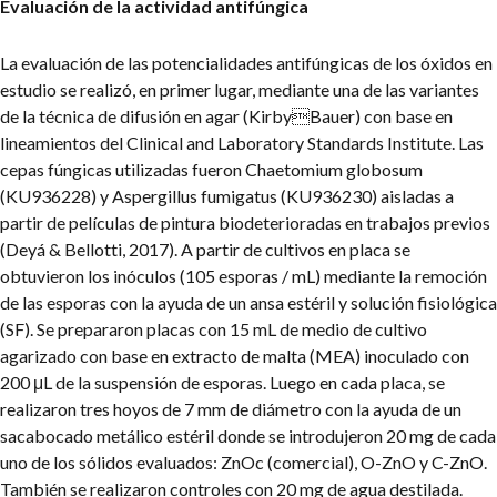
Evaluación de la actividad antifúngica
La evaluación de las potencialidades antifúngicas de los óxidos en
estudio se realizó, en primer lugar, mediante una de las variantes
de la técnica de difusión en agar (KirbyBauer) con base en
lineamientos del Clinical and Laboratory Standards Institute. Las
cepas fúngicas utilizadas fueron Chaetomium globosum
(KU936228) y Aspergillus fumigatus (KU936230) aisladas a
partir de películas de pintura biodeterioradas en trabajos previos
(Deyá & Bellotti, 2017). A partir de cultivos en placa se
obtuvieron los inóculos (105 esporas / mL) mediante la remoción
de las esporas con la ayuda de un ansa estéril y solución fisiológica
(SF). Se prepararon placas con 15 mL de medio de cultivo
agarizado con base en extracto de malta (MEA) inoculado con
200 μL de la suspensión de esporas. Luego en cada placa, se
realizaron tres hoyos de 7 mm de diámetro con la ayuda de un
sacabocado metálico estéril donde se introdujeron 20 mg de cada
uno de los sólidos evaluados: ZnOc (comercial), O-ZnO y C-ZnO.
También se realizaron controles con 20 mg de agua destilada.