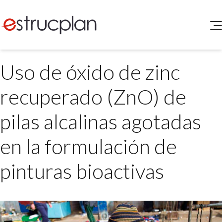
QUIENES SOMOS
Uso de óxido de zinc
SERVICIOS
NOVEDADES
Higiene y Seguridad
recuperado (ZnO) de
INGRESAR
Medio Ambiente
ELEG
pilas alcalinas agotadas
Portal de Clientes
Legislación
Buscador de Legislación
en la formulación de
Matriz Premium
pinturas bioactivas
Matriz Profesional