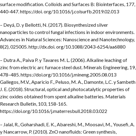
surface modification. Colloids and Surfaces B: Biointerfaces, 177,
440-447. https://doi. org/10.1016/j.colsurfb.2019.02.013
– Deyá, D. y Bellotti, N. (2017). Biosynthesized silver
nanoparticles to control fungal infections in indoor environments.
Advances in Natural Sciences: Nanoscience and Nanotechnology,
8(2), 025005. http://dx.doi. org/10.1088/2043-6254/aa6880
– Dutra A., Paiva P. y Tavares M. L. (2006). Alkaline leaching of
zinc from electric arc furnace steel dust. Minerals Engineering, 19,
478–485. https://doi.org/10.1016/j.mineng.2005.08.013
Gallegos, M.V., Aparicio F., Peluso, M. A., Damonte, L.C. y Sambeth
J. E. (2018). Structural, optical and photocatalytic properties of
zinc oxides obtained from spent alkaline batteries. Materials
Research Bulletin, 103, 158-165.
https://doi.org/10.1016/j.materresbull.2018.03.022
– Jalal, R., Goharshadi, E. K., Abareshi, M., Moosavi, M., Yousefi, A.
y Nancarrow, P. (2010). ZnO nanofluids: Green synthesis,