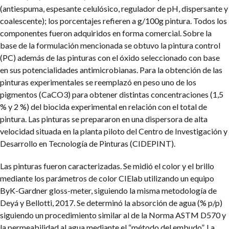
(antiespuma, espesante celulósico, regulador de pH, dispersante y
coalescente); los porcentajes refieren a g/100g pintura. Todos los
componentes fueron adquiridos en forma comercial. Sobre la
base de la formulación mencionada se obtuvo la pintura control
(PC) además de las pinturas con el óxido seleccionado con base
en sus potencialidades antimicrobianas. Para la obtención de las
pinturas experimentales se reemplazó en peso uno de los
pigmentos (CaCO3) para obtener distintas concentraciones (1,5
% y 2 %) del biocida experimental en relación con el total de
pintura. Las pinturas se prepararon en una dispersora de alta
velocidad situada en la planta piloto del Centro de Investigación y
Desarrollo en Tecnología de Pinturas (CIDEPINT).
Las pinturas fueron caracterizadas. Se midió el color y el brillo
mediante los parámetros de color CIElab utilizando un equipo
ByK-Gardner gloss-meter, siguiendo la misma metodología de
Deyá y Bellotti, 2017. Se determinó la absorción de agua (% p/p)
siguiendo un procedimiento similar al de la Norma ASTM D570 y
la permeabilidad al agua mediante el “método del embudo”. La