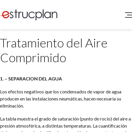
QUIENES SOMOS
Tratamiento del Aire
SERVICIOS
NOVEDADES
Higiene y Seguridad
Comprimido
INGRESAR
Medio Ambiente
ELEG
Portal de Clientes
Legislación
1. – SEPARACION DEL AGUA
Buscador de Legislación
Matriz Premium
Los efectos negativos que los condensados de vapor de agua
producen en las instalaciones neumáticas, hacen necesaria su
Matriz Profesional
eliminación.
La tabla muestra el grado de saturación (punto de rocío) del aire a
presión atmosférica, a distintas temperaturas. La cuantificación