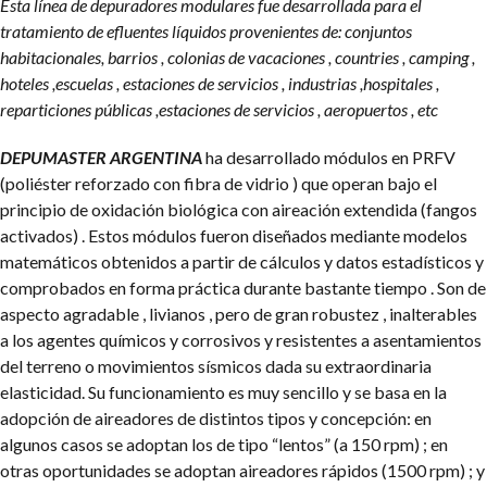
Esta línea de depuradores modulares fue desarrollada para el
tratamiento de efluentes líquidos provenientes de: conjuntos
habitacionales, barrios , colonias de vacaciones , countries , camping ,
hoteles ,escuelas , estaciones de servicios , industrias ,hospitales ,
reparticiones públicas ,estaciones de servicios , aeropuertos , etc
DEPUMASTER ARGENTINA
ha desarrollado módulos en PRFV
(poliéster reforzado con fibra de vidrio ) que operan bajo el
principio de oxidación biológica con aireación extendida (fangos
activados) . Estos módulos fueron diseñados mediante modelos
matemáticos obtenidos a partir de cálculos y datos estadísticos y
comprobados en forma práctica durante bastante tiempo . Son de
aspecto agradable , livianos , pero de gran robustez , inalterables
a los agentes químicos y corrosivos y resistentes a asentamientos
del terreno o movimientos sísmicos dada su extraordinaria
elasticidad. Su funcionamiento es muy sencillo y se basa en la
adopción de aireadores de distintos tipos y concepción: en
algunos casos se adoptan los de tipo “lentos” (a 150 rpm) ; en
otras oportunidades se adoptan aireadores rápidos (1500 rpm) ; y