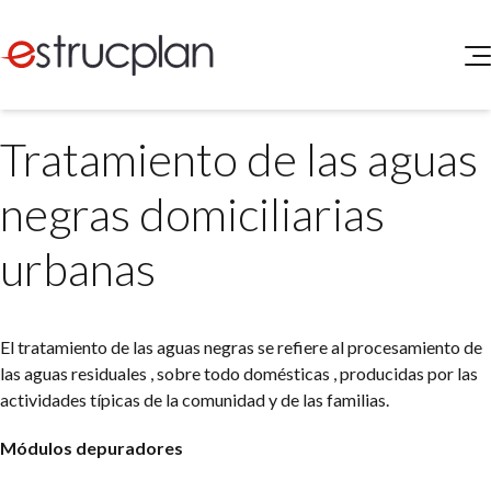
QUIENES SOMOS
Tratamiento de las aguas
SERVICIOS
NOVEDADES
Higiene y Seguridad
negras domiciliarias
INGRESAR
Medio Ambiente
ELEG
urbanas
Portal de Clientes
Legislación
Buscador de Legislación
Matriz Premium
El tratamiento de las aguas negras se refiere al procesamiento de
las aguas residuales , sobre todo domésticas , producidas por las
Matriz Profesional
actividades típicas de la comunidad y de las familias.
Módulos depuradores