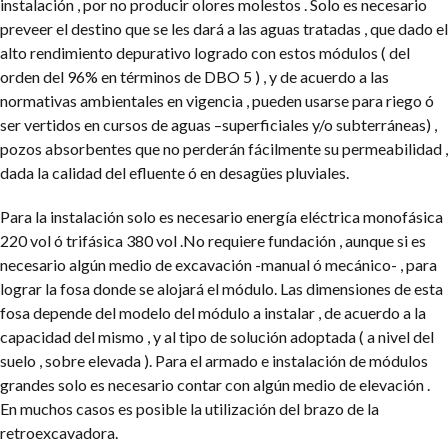
instalación , por no producir olores molestos . Solo es necesario
preveer el destino que se les dará a las aguas tratadas , que dado el
alto rendimiento depurativo logrado con estos módulos ( del
orden del 96% en términos de DBO 5 ) , y de acuerdo a las
normativas ambientales en vigencia , pueden usarse para riego ó
ser vertidos en cursos de aguas –superficiales y/o subterráneas) ,
pozos absorbentes que no perderán fácilmente su permeabilidad ,
dada la calidad del efluente ó en desagües pluviales.
Para la instalación solo es necesario energía eléctrica monofásica
220 vol ó trifásica 380 vol .No requiere fundación , aunque si es
necesario algún medio de excavación -manual ó mecánico- , para
lograr la fosa donde se alojará el módulo. Las dimensiones de esta
fosa depende del modelo del módulo a instalar , de acuerdo a la
capacidad del mismo , y al tipo de solución adoptada ( a nivel del
suelo , sobre elevada ). Para el armado e instalación de módulos
grandes solo es necesario contar con algún medio de elevación .
En muchos casos es posible la utilización del brazo de la
retroexcavadora.