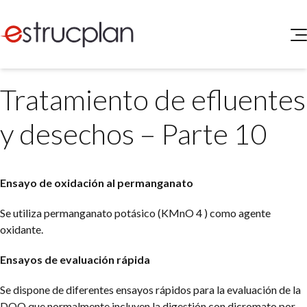
QUIENES SOMOS
Tratamiento de efluentes
SERVICIOS
NOVEDADES
Higiene y Seguridad
y desechos – Parte 10
INGRESAR
Medio Ambiente
ELEG
Portal de Clientes
Legislación
Ensayo de oxidación al permanganato
Buscador de Legislación
Matriz Premium
Se utiliza permanganato potásico (KMnO 4 ) como agente
oxidante.
Matriz Profesional
Ensayos de evaluación rápida
Se dispone de diferentes ensayos rápidos para la evaluación de la
DQO que normalmente incluyen la digestión con dicromato por