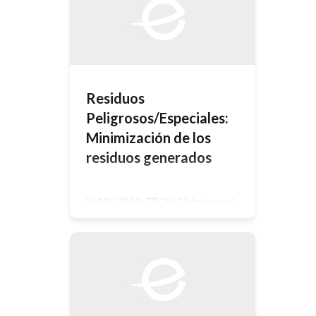
orgánicos, tales como sobras de
comida, hojas y restos de jardín,
papel, cartón, madera y, en general,
materiales biodegradables; […]
Residuos
Peligrosos/Especiales:
Minimización de los
residuos generados
VIABILIDAD TÉCNICA Incluye el
análisis de todos los factores
técnicos involucrados en la opción
entre otros: Se deberá estudiar sí la
alternativa conlleva cambios en la
normativa de aplicación( es decir, sí la
legislación que previamente no era
de aplicación en la empresa, con esta
opción, pasará a serlo), sí son
necesarios permisos o licencias […]