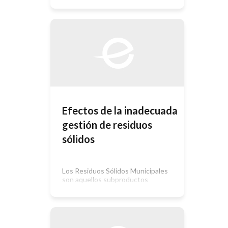
próximos 4 años se definirá un
PROGRAMA DE MINIMIZACIÓN
para su implantación. Este programa
debería contener como mínimo los
siguientes puntos para su objetivo.
Responsabilidades: Las personas
encargadas de la implantación y
seguimiento del estudio, así como
las responsables de los nuevos
procesos o instalaciones. Metas:
Fases asequibles […]
Efectos de la inadecuada
gestión de residuos
sólidos
Los Residuos Sólidos Municipales
son aquellos subproductos
originados en las actividades que se
realizan en la vivienda, la oficina, el
comercio y la industria (lo que se
conoce comúnmente como basura) y
están compuestos de residuos