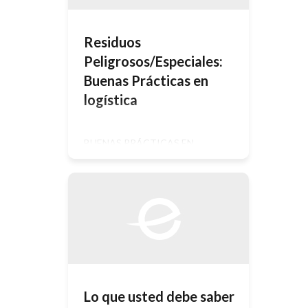
Residuos
Peligrosos/Especiales:
Buenas Prácticas en
logística
BUENAS PRÁCTICAS EN
LOGÍSTICA Adecuar la zona de
almacenamiento de materias
peligrosas de forma que resulte
ordenado y accesible (que no
escondan productos), que facilite la
detección de fugas y que cumpla las
medidas de seguridad. Establecer los
procedimientos para todas las
operaciones de carga y descarga,
transporte interno y transferencia.
En el almacenamiento, asegurar […]
Lo que usted debe saber