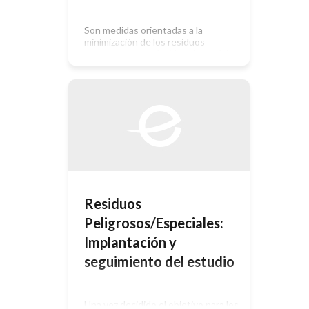
Son medidas orientadas a la
minimización de los residuos
generados por pérdidas sistemáticas
o accidentales y se caracterizan por
no requerir grandes cambios
técnicos ni interferir en el proceso
productivo. Se centran en
valoreshumanos y organizativos de la
producción que con un costo bajo
logran grandes resultados en un
espacio breve de tiempo. Además de
[…]
Residuos
Peligrosos/Especiales:
Implantación y
seguimiento del estudio
Una vez decidido el objetivo para los