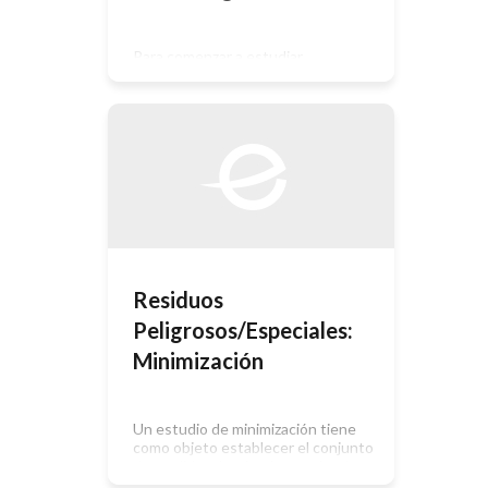
Para comenzar a estudiar
posibilidades de minimización hay
que asegurarse que se han
identificado todos los residuos
peligrosos generados. Por eso el
primer paso es realizar un
diagnóstico ambiental de la empresa,
que permita analizar procesos
generados de residuos, tipos de
residuos y causas de generación.
Esto permitirá establecer
prioridades de minimización. a)
Recopilación de […]
Residuos
Peligrosos/Especiales:
Minimización
Un estudio de minimización tiene
como objeto establecer el conjunto
de medidas destinadas a evitar la
generación de residuos o a