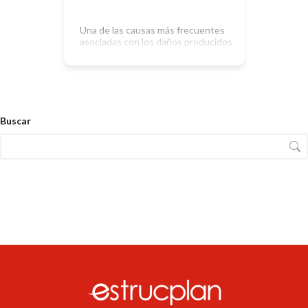
Una de las causas más frecuentes
asociadas con los daños producidos
por los incendios son los sistemas de
protección fuera de servicio o en
condiciones parciales de
funcionamiento. Y si esta causa se
encuentra reiteradamente en países
del llamado primer mundo, mucho
Buscar
más fácilmente puede hallarse en
Latinoamérica. Las razones de que
esto ocurra son […]