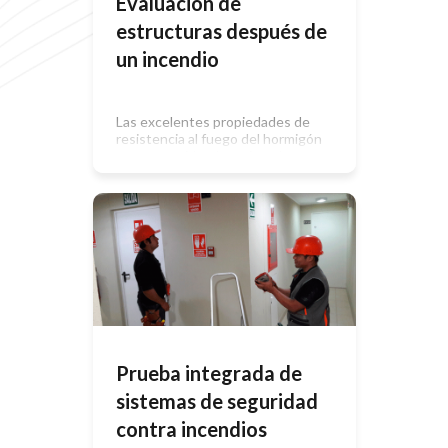
Evaluación de
estructuras después de
un incendio
Las excelentes propiedades de
resistencia al fuego del hormigón
protegen vidas. Los ejemplos
cotidianos y las estadísticas
proporcionan una amplia evidencia
de las propiedades de protección
frente al fuego del hormigón. Buena
parte de las normas de construcción
incluyen requisitos de resistencia al
fuego (RF) que establecen tiempos
mínimos para la estabilidad
estructural de la […]
Prueba integrada de
sistemas de seguridad
contra incendios