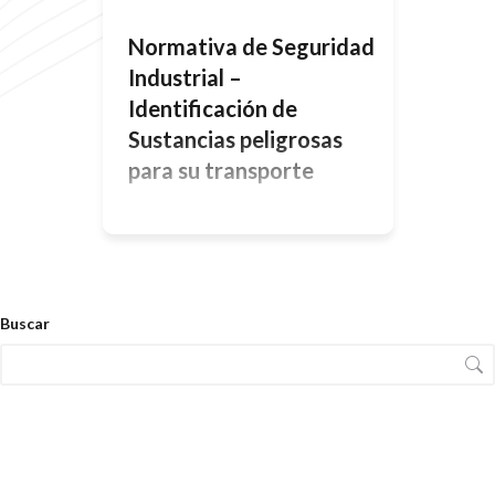
Normativa de Seguridad
Industrial –
Identificación de
Sustancias peligrosas
para su transporte
SEGÚN LA RESOLUCIÓN 195/97 Y
LAS RECOMENDACIONES DE LAS
NACIONES UNIDAS La Resolución
195/97 establece aspectos técnicos
relacionados con el transporte de
Buscar
sustancias peligrosas e incorpora
dentro de sus artículos las
recomendaciones establecidas por la
ONU para la clasificación de los
riesgos, la lista de sustancias
peligrosas, los requisitos para el
embalaje, los recipientes
intermediarios […]