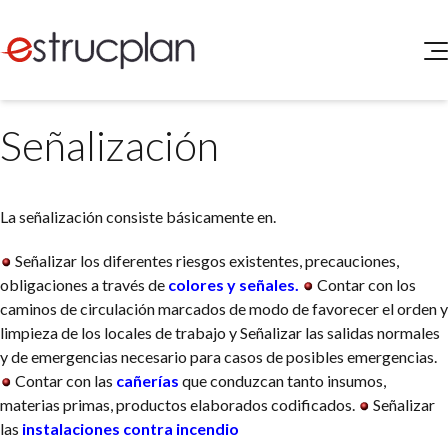
QUIENES SOMOS
Señalización
SERVICIOS
NOVEDADES
Higiene y Seguridad
INGRESAR
Medio Ambiente
La señalización consiste básicamente en.
ELEG
Portal de Clientes
Legislación
Señalizar los diferentes riesgos existentes, precauciones,
Buscador de Legislación
obligaciones a través de
colores y señales.
Contar con los
Matriz Premium
caminos de circulación marcados de modo de favorecer el orden y
limpieza de los locales de trabajo y Señalizar las salidas normales
Matriz Profesional
y de emergencias necesario para casos de posibles emergencias.
Contar con las
cañerías
que conduzcan tanto insumos,
materias primas, productos elaborados codificados.
Señalizar
las
instalaciones contra incendio