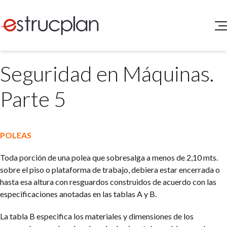
QUIENES SOMOS
Seguridad en Máquinas.
SERVICIOS
NOVEDADES
Higiene y Seguridad
Parte 5
INGRESAR
Medio Ambiente
ELEG
Portal de Clientes
Legislación
POLEAS
Buscador de Legislación
Matriz Premium
Toda porción de una polea que sobresalga a menos de 2,10 mts.
sobre el piso o plataforma de trabajo, debiera estar encerrada o
Matriz Profesional
hasta esa altura con resguardos construidos de acuerdo con las
especificaciones anotadas en las tablas A y B.
La tabla B especifica los materiales y dimensiones de los