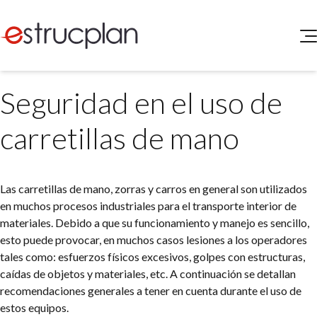
QUIENES SOMOS
Seguridad en el uso de
SERVICIOS
NOVEDADES
Higiene y Seguridad
carretillas de mano
INGRESAR
Medio Ambiente
ELEG
Portal de Clientes
Legislación
Las carretillas de mano, zorras y carros en general son utilizados
Buscador de Legislación
en muchos procesos industriales para el transporte interior de
Matriz Premium
materiales. Debido a que su funcionamiento y manejo es sencillo,
esto puede provocar, en muchos casos lesiones a los operadores
Matriz Profesional
tales como: esfuerzos físicos excesivos, golpes con estructuras,
caídas de objetos y materiales, etc. A continuación se detallan
recomendaciones generales a tener en cuenta durante el uso de
estos equipos.