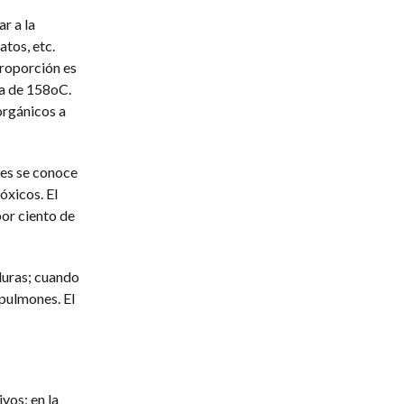
r a la
tos, etc.
roporción es
a de 158oC.
orgánicos a
nes se conoce
óxicos. El
or ciento de
aduras; cuando
 pulmones. El
ivos; en la