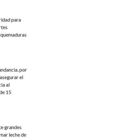
ridad para
rtes
e quemaduras
undancia, por
asegurar el
ia al
 de 15
te grandes
omar leche de