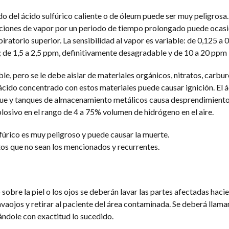
o del ácido sulfúrico caliente o de óleum puede ser muy peligrosa.
ciones de vapor por un periodo de tiempo prolongado puede ocas
iratorio superior. La sensibilidad al vapor es variable: de 0,125 a
e 1,5 a 2,5 ppm, definitivamente desagradable y de 10 a 20 ppm i
le, pero se le debe aislar de materiales orgánicos, nitratos, carbur
ácido concentrado con estos materiales puede causar ignición. El 
que y tanques de almacenamiento metálicos causa desprendimient
losivo en el rango de 4 a 75% volumen de hidrógeno en el aire.
lfúrico es muy peligroso y puede causar la muerte.
os que no sean los mencionados y recurrentes.
 sobre la piel o los ojos se deberán lavar las partes afectadas haci
avaojos y retirar al paciente del área contaminada. Se deberá llama
ndole con exactitud lo sucedido.