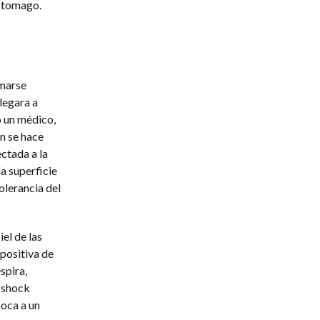
estomago.
amarse
legara a
o un médico,
n se hace
ctada a la
a superficie
olerancia del
el de las
positiva de
spira,
e shock
boca a un