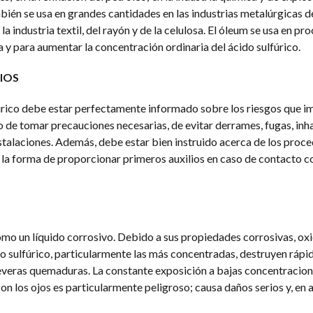
én se usa en grandes cantidades en las industrias metalúrgicas del
la industria textil, del rayón y de la celulosa. El óleum se usa en pr
a y para aumentar la concentración ordinaria del ácido sulfúrico.
IOS
úrico debe estar perfectamente informado sobre los riesgos que im
 de tomar precauciones necesarias, de evitar derrames, fugas, inh
nstalaciones. Además, debe estar bien instruido acerca de los proc
la forma de proporcionar primeros auxilios en caso de contacto co
como un líquido corrosivo. Debido a sus propiedades corrosivas, ox
do sulfúrico, particularmente las más concentradas, destruyen ráp
severas quemaduras. La constante exposición a bajas concentracio
on los ojos es particularmente peligroso; causa daños serios y, en 