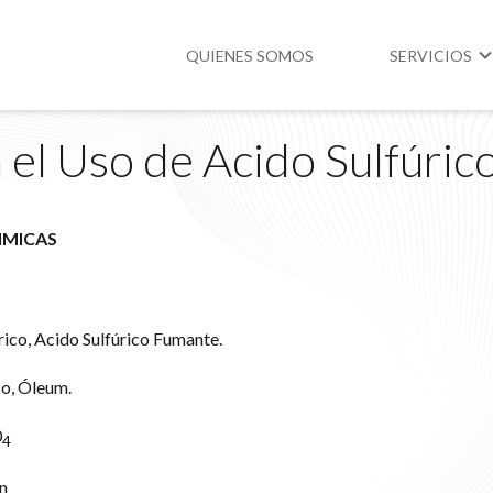
QUIENES SOMOS
SERVICIOS
 el Uso de Acido Sulfúric
Higiene y Segur
Medio Ambient
IMICAS
Legislación
ico, Acido Sulfúrico Fumante.
co, Óleum.
0
4
n