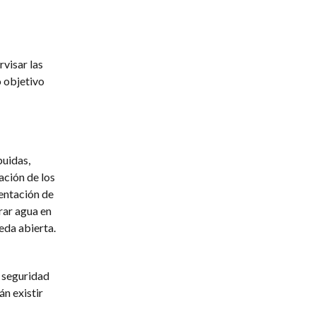
rvisar las
o objetivo
buidas,
ación de los
mentación de
rar agua en
eda abierta.
e seguridad
n existir