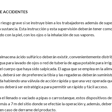
E ACCIDENTES
 riesgo grave si se instruye bien a los trabajadores además de supe
a sustancia. Esta instrucción y esta supervisión deberán tener com
do con la piel, con los ojos o la inhalación de sus vapores.
 almacena ácido sulfúrico deberán existir, convenientemente distri
ua para lavado de ojos o red de tubería de agua potable para irrig
del cuerpo que haya sido salpicada. El agua que se emplea en la ali
s, deberá ser de preferencia tibia y las regaderas deberán suminist
a habiendo una válvula de acción rápida y que una vez operada qu
vos deberá ser estratégica para permitir un rápido y fácil acceso.
ra el llenado o vaciado a pipas o carrostanque, estos dispositivos d
ás a 7 m del sitio donde se efectúe la operación y, además, deberá
 en caso de derrame del producto.