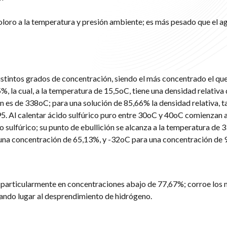
ncoloro a la temperatura y presión ambiente; es más pesado que el ag
istintos grados de concentración, siendo el más concentrado el qu
%, la cual, a la temperatura de 15,5oC, tiene una densidad relativa
ón es de 338oC; para una solución de 85,66% la densidad relativa, t
5. Al calentar ácido sulfúrico puro entre 30oC y 40oC comienzan 
sulfúrico; su punto de ebullición se alcanza a la temperatura de 
 una concentración de 65,13%, y -32oC para una concentración de 
, particularmente en concentraciones abajo de 77,67%; corroe los 
 dando lugar al desprendimiento de hidrógeno.