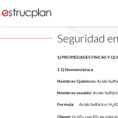
Seguridad en
1)
PROPIEDADES FISICAS Y
QU
1.1) Nomenclatura
Nombres Químicos:
Acido Sulfúr
Nombres usuales:
Acido Sulfúri
Formula:
Acido Sulfúrico: H
S
2
Oleum:
H
S0
con S0
en solució