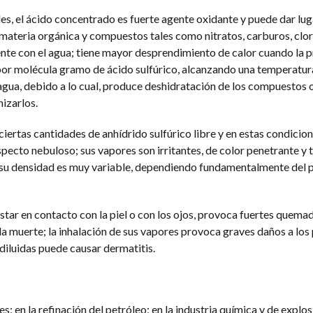
, el ácido concentrado es fuerte agente oxidante y puede dar luga
 materia orgánica y compuestos tales como nitratos, carburos, clora
e con el agua; tiene mayor desprendimiento de calor cuando la p
or molécula gramo de ácido sulfúrico, alcanzando una temperatur
 agua, debido a lo cual, produce deshidratación de los compuestos 
nizarlos.
ciertas cantidades de anhídrido sulfúrico libre y en estas condicio
pecto nebuloso; sus vapores son irritantes, de color penetrante y t
 su densidad es muy variable, dependiendo fundamentalmente del p
 estar en contacto con la piel o con los ojos, provoca fuertes quem
 la muerte; la inhalación de sus vapores provoca graves daños a los
diluidas puede causar dermatitis.
tes; en la refinación del petróleo; en la industria química y de explos