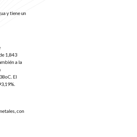
ua y tiene un
e
 de 1,843
ambién a la
a
338oC. El
93,19%.
metales, con