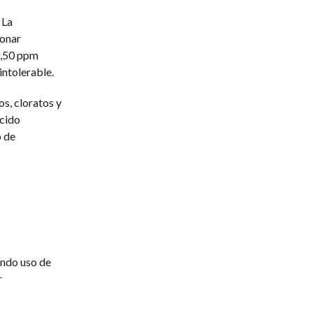
 La
ionar
 0,50 ppm
ntolerable.
os, cloratos y
ácido
o de
endo uso de
r