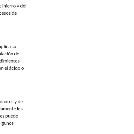
 hierro y del
ocesos de
plica su
alación de
edimientos
n el ácido o
idantes y de
idamente los
nes puede
algunos