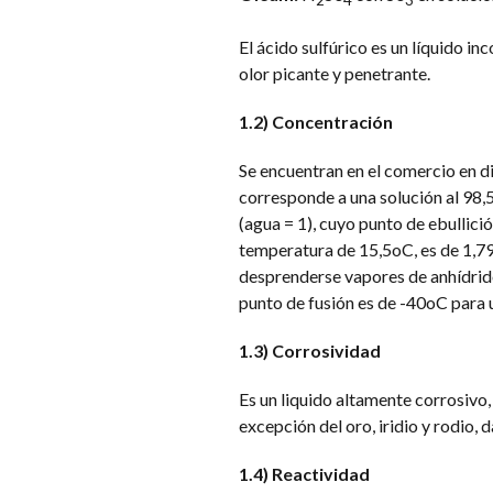
2
4
3
El ácido sulfúrico es un líquido i
olor picante y penetrante.
1.2) Concentración
Se encuentran en el comercio en d
corresponde a una solución al 98,5
(agua = 1), cuyo punto de ebullici
temperatura de 15,5oC, es de 1,79
desprenderse vapores de anhídrido 
punto de fusión es de -40oC para
1.3) Corrosividad
Es un liquido altamente corrosivo
excepción del oro, iridio y rodio,
1.4) Reactividad