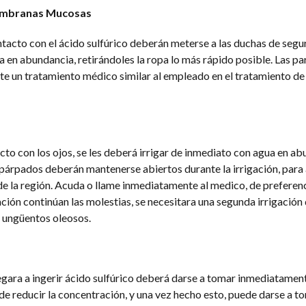
 Membranas Mucosas
tacto con el ácido sulfúrico deberán meterse a las duchas de segu
a en abundancia, retirándoles la ropa lo más rápido posible. Las pa
e un tratamiento médico similar al empleado en el tratamiento d
acto con los ojos, se les deberá irrigar de inmediato con agua en ab
párpados deberán mantenerse abiertos durante la irrigación, para 
de la región. Acuda o llame inmediatamente al medico, de preferenc
gación continúan las molestias, se necesitara una segunda irrigación
i ungüentos oleosos.
egara a ingerir ácido sulfúrico deberá darse a tomar inmediatamen
de reducir la concentración, y una vez hecho esto, puede darse a t