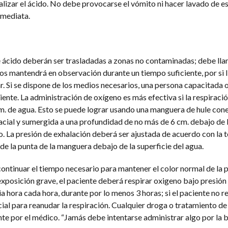
alizar el ácido. No debe provocarse el vómito ni hacer lavado de 
nmediata.
e ácido deberán ser trasladadas a zonas no contaminadas; debe ll
os mantendrá en observación durante un tiempo suficiente, por si l
. Si se dispone de los medios necesarios, una persona capacitada 
ente. La administración de oxígeno es más efectiva si la respiració
cm. de agua. Esto se puede lograr usando una manguera de hule cone
acial y sumergida a una profundidad de no más de 6 cm. debajo de l
. La presión de exhalación deberá ser ajustada de acuerdo con la t
de la punta de la manguera debajo de la superficie del agua.
ontinuar el tiempo necesario para mantener el color normal de la pi
osición grave, el paciente deberá respirar oxigeno bajo presión 
 hora cada hora, durante por lo menos 3 horas; si el paciente no re
ial para reanudar la respiración. Cualquier droga o tratamiento d
e por el médico. “Jamás debe intentarse administrar algo por la 