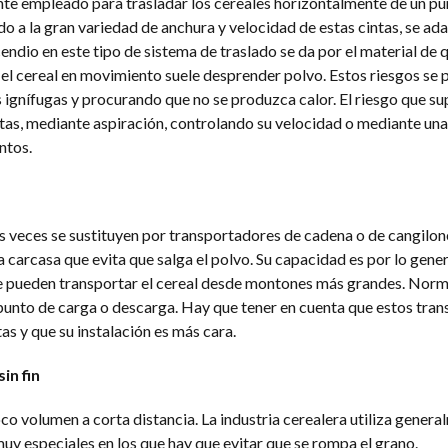
te empleado para trasladar los cereales horizontalmente de un pun
do a la gran variedad de anchura y velocidad de estas cintas, se ad
cendio en este tipo de sistema de traslado se da por el material de 
 el cereal en movimiento suele desprender polvo. Estos riesgos se
s ignífugas y procurando que no se produzca calor. El riesgo que su
ntas, mediante aspiración, controlando su velocidad o mediante una
ntos.
 veces se sustituyen por transportadores de cadena o de cangilon
 carcasa que evita que salga el polvo. Su capacidad es por lo gene
ue pueden transportar el cereal desde montones más grandes. Nor
punto de carga o descarga. Hay que tener en cuenta que estos tra
s y que su instalación es más cara.
in fin
co volumen a corta distancia. La industria cerealera utiliza genera
uy especiales en los que hay que evitar que se rompa el grano.