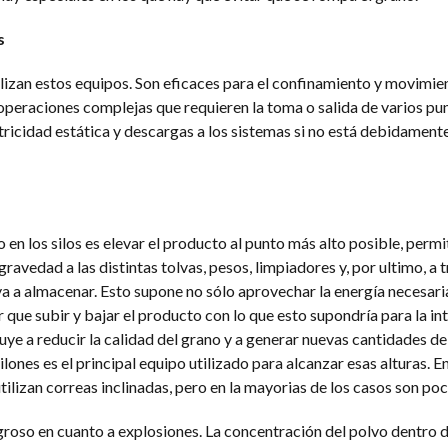
s
ilizan estos equipos. Son eficaces para el confinamiento y movimie
peraciones complejas que requieren la toma o salida de varios pu
ricidad estática y descargas a los sistemas si no está debidament
o en los silos es elevar el producto al punto más alto posible, perm
ravedad a las distintas tolvas, pesos, limpiadores y, por ultimo, a 
vaya a almacenar. Esto supone no sólo aprovechar la energía necesar
r que subir y bajar el producto con lo que esto supondría para la in
ye a reducir la calidad del grano y a generar nuevas cantidades de
ilones es el principal equipo utilizado para alcanzar esas alturas. E
ilizan correas inclinadas, pero en la mayorias de los casos son poc
groso en cuanto a explosiones. La concentración del polvo dentro 