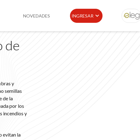
NOVEDADES
INGRESAR
ELEG
o de
idad
Portal de Clientes
e
Buscador de Legislación
Matriz Premium
ibras y
Matriz Profesional
mo semillas
e de la
ada por los
s incendios y
 evitan la