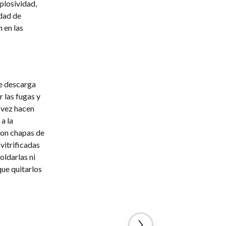
plosividad,
dad de
 en las
e descarga
r las fugas y
 vez hacen
a la
 son chapas de
vitrificadas
oldarlas ni
que quitarlos