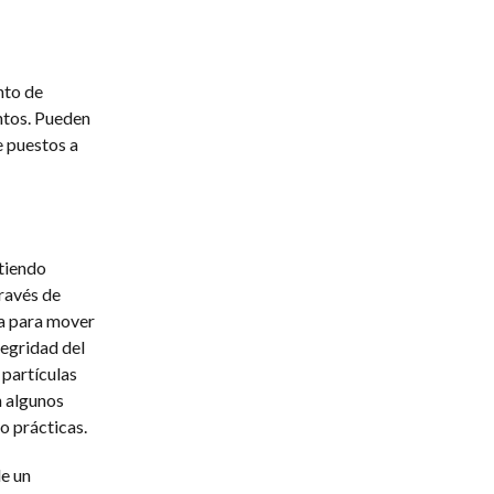
nto de
ntos. Pueden
e puestos a
itiendo
través de
ia para mover
tegridad del
 partículas
n algunos
o prácticas.
de un