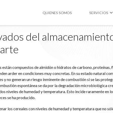
QUIENES SOMOS
SERVICIOS
vados del almacenamient
Higiene y Segur
Parte
Medio Ambient
Legislación
as están compuestos de almidón o hidratos de carbono, proteínas, f
eden arder en condiciones muy concretas. En su estado natural co
es y no generan un riesgo inminente de combustión si se las proteg
ombustión espontánea se da por la degradación microbiológica cre
os niveles de humedad y temperatura. Esto incide raramente en lo
veces se ha producido.
enar los cereales con niveles de humedad y temperatura que no sólo