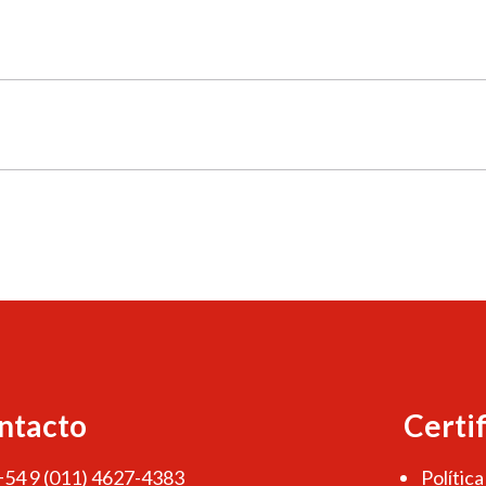
ntacto
Certi
 +54 9 (011) 4627-4383
Política