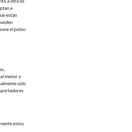
to a otro es
aptan a
que están
 pueden
pone el polvo
es,
ral menor y
malmente sólo
nsportadores
lmente estos