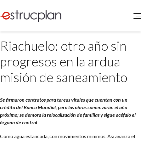
QUIENES SOMOS
Riachuelo: otro año sin
SERVICIOS
NOVEDADES
Higiene y Seguridad
progresos en la ardua
INGRESAR
Medio Ambiente
ELEG
misión de saneamiento
Portal de Clientes
Legislación
Buscador de Legislación
Matriz Premium
Se firmaron contratos para tareas vitales que cuentan con un
crédito del Banco Mundial, pero las obras comenzarán el año
Matriz Profesional
próximo; se demora la relocalización de familias y sigue acéfalo el
órgano de control
Como agua estancada, con movimientos mínimos. Así avanza el