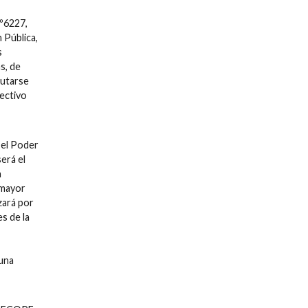
Nº6227,
 Pública,
s
s, de
cutarse
ectivo
 el Poder
erá el
n
 mayor
zará por
s de la
 una