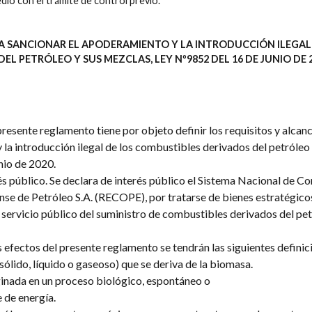
dió con el trámite de control previo.
A SANCIONAR EL APODERAMIENTO Y LA INTRODUCCIÓN ILEGAL
L PETRÓLEO Y SUS MEZCLAS, LEY Nº9852 DEL 16 DE JUNIO DE 
presente reglamento tiene por objeto definir los requisitos y alcanc
la introducción ilegal de los combustibles derivados del petróleo 
nio de 2020.
és público. Se declara de interés público el Sistema Nacional de C
nse de Petróleo S.A. (RECOPE), por tratarse de bienes estratégicos
 servicio público del suministro de combustibles derivados del pet
s efectos del presente reglamento se tendrán las siguientes definic
lido, líquido o gaseoso) que se deriva de la biomasa.
inada en un proceso biológico, espontáneo o
 de energía.