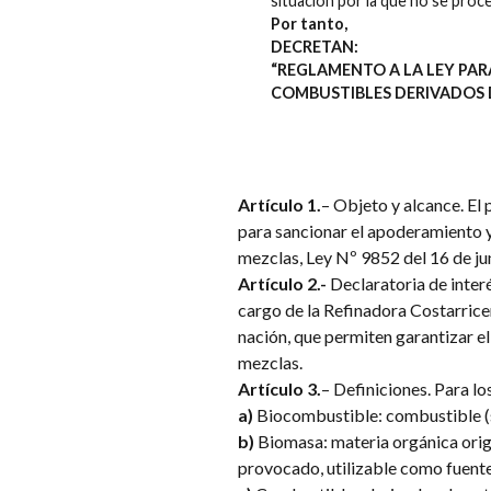
situación por la que no se proce
Por tanto,
DECRETAN:
“REGLAMENTO A LA LEY PAR
COMBUSTIBLES DERIVADOS DE
Artículo 1.
– Objeto y alcance. El 
para sancionar el apoderamiento y 
mezclas, Ley Nº 9852 del 16 de ju
Artículo 2.-
Declaratoria de inter
cargo de la Refinadora Costarrice
nación, que permiten garantizar el
mezclas.
Artículo 3.
– Definiciones. Para lo
a)
Biocombustible: combustible (só
b)
Biomasa: materia orgánica orig
provocado, utilizable como fuente