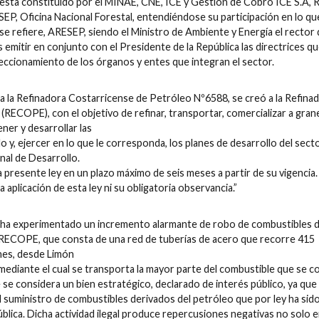
esta constituido por el MINAE, CNE, ICE y Gestión de Cobro ICE S.A,
P, Oficina Nacional Forestal, entendiéndose su participación en lo qu
e refiere, ARESEP, siendo el Ministro de Ambiente y Energía el rector 
emitir en conjunto con el Presidente de la República las directrices q
eccionamiento de los órganos y entes que integran el sector.
a la Refinadora Costarricense de Petróleo Nº6588, se creó a la Refina
RECOPE), con el objetivo de refinar, transportar, comercializar a grane
ner y desarrollar las
lo y, ejercer en lo que le corresponda, los planes de desarrollo del sect
nal de Desarrollo.
presente ley en un plazo máximo de seis meses a partir de su vigencia. 
 aplicación de esta ley ni su obligatoria observancia.”
ís ha experimentado un incremento alarmante de robo de combustibles 
e RECOPE, que consta de una red de tuberías de acero que recorre 415
nes, desde Limón
mediante el cual se transporta la mayor parte del combustible que se 
e se considera un bien estratégico, declarado de interés público, ya que
el suministro de combustibles derivados del petróleo que por ley ha sid
ca. Dicha actividad ilegal produce repercusiones negativas no solo e