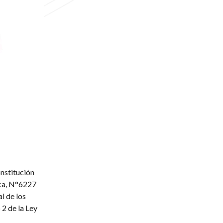
onstitución
ica, N°6227
l de los
2 de la Ley