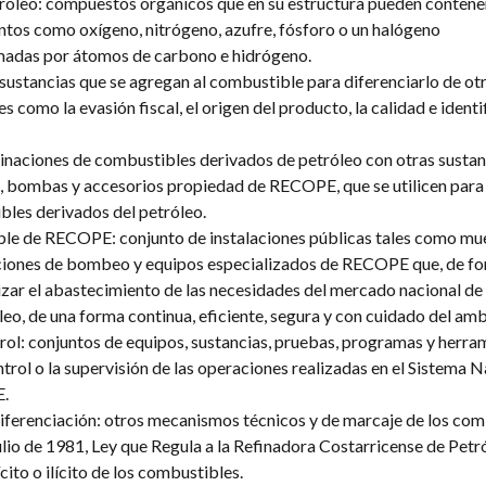
óleo: compuestos orgánicos que en su estructura pueden contene
tos como oxígeno, nitrógeno, azufre, fósforo o un halógeno
madas por átomos de carbono e hidrógeno.
stancias que se agregan al combustible para diferenciarlo de otro
s como la evasión fiscal, el origen del producto, la calidad e ident
aciones de combustibles derivados de petróleo con otras sustan
, bombas y accesorios propiedad de RECOPE, que se utilicen para 
bles derivados del petróleo.
e de RECOPE: conjunto de instalaciones públicas tales como mue
taciones de bombeo y equipos especializados de RECOPE que, de f
izar el abastecimiento de las necesidades del mercado nacional de
eo, de una forma continua, eficiente, segura y con cuidado del amb
rol: conjuntos de equipos, sustancias, pruebas, programas y herra
ntrol o la supervisión de las operaciones realizadas en el Sistema N
.
ferenciación: otros mecanismos técnicos y de marcaje de los com
lio de 1981, Ley que Regula a la Refinadora Costarricense de Petró
ícito o ilícito de los combustibles.