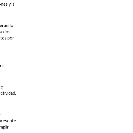
nes y la
derando
so los
ntes por
les
te
ctividad,
y
presente
plir,