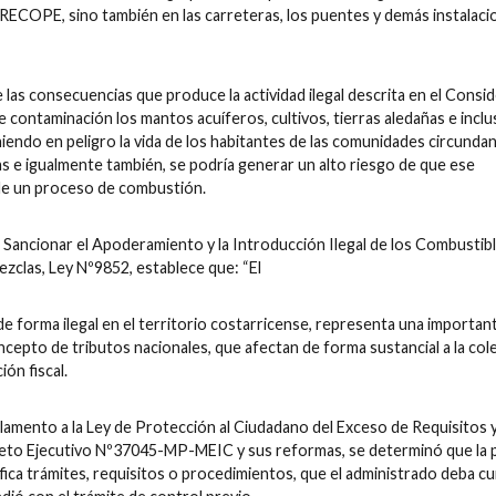
 RECOPE, sino también en las carreteras, los puentes y demás instalacio
 las consecuencias que produce la actividad ilegal descrita en el Consi
e contaminación los mantos acuíferos, cultivos, tierras aledañas e inclu
niendo en peligro la vida de los habitantes de las comunidades circunda
s e igualmente también, se podría generar un alto riesgo de que ese
 de un proceso de combustión.
ra Sancionar el Apoderamiento y la Introducción Ilegal de los Combustib
zclas, Ley Nº9852, establece que: “El
e forma ilegal en el territorio costarricense, representa una importan
cepto de tributos nacionales, que afectan de forma sustancial a la cole
ón fiscal.
amento a la Ley de Protección al Ciudadano del Exceso de Requisitos 
reto Ejecutivo Nº37045-MP-MEIC y sus reformas, se determinó que la 
ica trámites, requisitos o procedimientos, que el administrado deba cum