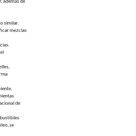
r, además de
 similar.
ificar mezclas
cias.
el
lles,
orma
iente.
mientas
acional de
bustibles
leo, se