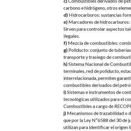
c)
Combustibles derivados de petr
carbono e hidrógeno, otros elemen
d)
Hidrocarburos: sustancias for
e)
Marcadores de hidrocarburos: su
Sirven para controlar aspectos tale
ilegales.
f)
Mezcla de combustibles: combin
g)
Poliducto: conjunto de tuberías
transporte y trasiego de combusti
h)
Sistema Nacional de Combustibl
terminales, red de poliducto, es
interrelacionada, permiten garant
combustibles derivados del petról
i)
Sistemas e instrumentos de cont
tecnológicas utilizados para el co
Combustibles a cargo de RECOPE
j)
Mecanismos de trazabilidad o di
que por la Ley Nº6588 del 30 de ju
utilizan para identificar el origen l