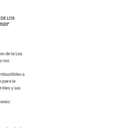
 DE LOS
2020”
es de la Ley
y sus
ombustibles a
 para la
róleo y sus
iones: