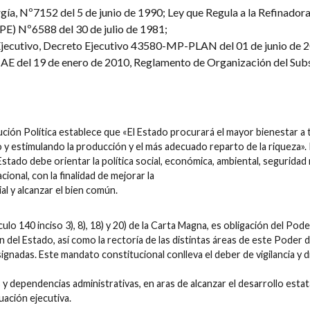
gía, Nº7152 del 5 de junio de 1990; Ley que Regula a la Refinador
E) Nº6588 del 30 de julio de 1981;
ecutivo, Decreto Ejecutivo 43580-MP-PLAN del 01 de junio de 20
 del 19 de enero de 2010, Reglamento de Organización del Sub
tución Política establece que «El Estado procurará el mayor bienestar a 
 y estimulando la producción y el más adecuado reparto de la riqueza». 
stado debe orientar la política social, económica, ambiental, seguridad 
acional, con la finalidad de mejorar la
al y alcanzar el bien común.
lo 140 inciso 3), 8), 18) y 20) de la Carta Magna, es obligación del Pode
n del Estado, así como la rectoría de las distintas áreas de este Poder d
ignadas. Este mandato constitucional conlleva el deber de vigilancia y d
y dependencias administrativas, en aras de alcanzar el desarrollo estata
tuación ejecutiva.