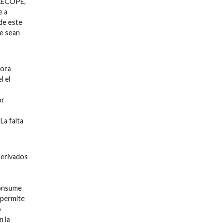
 RECOPE,
e a
de este
ue sean
dora
l el
or
La falta
derivados
consume
 permite
o
n la