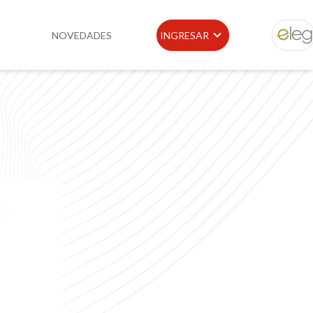
NOVEDADES
INGRESAR
ELEG
idad
Portal de Clientes
e
Buscador de Legislación
Matriz Premium
Matriz Profesional