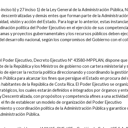
nciso b) y 27 inciso 1) de la Ley General de la Administración Pública, 
es descentralizadas y demás entes que forman parte de la Administración
idad, visión y acción del Estado. Para lograr lo anterior, estas instancia
dinación política del Poder Ejecutivo en el ejercicio de sus competencia
ramas y proyectos gubernamentales y los recursos públicos deben eje
del desarrollo nacional, según los compromisos del Gobierno con el col
l Poder Ejecutivo, Decreto Ejecutivo Nº 43580-MPPLAN, dispone que
e de la República y los Ministros de gobierno con cartera ministerial y s
 de ejercer la rectoría política direccionando y coordinando la gestió
ón Pública para alcanzar los fines que persigue el Estado en procura del
 habitantes de la República de Costa Rica. El Poder Ejecutivo se organi
tégicos, los cuales estarán definidos e integrados por órganos y ente
y Descentralizada, con propósitos y competencia afines a una actividad
el fin de establecer un modelo de organización del Poder Ejecutivo
miento y coordinación política de la Administración Pública y garantice
Administración Pública.