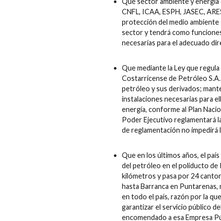
Qué sector ambiente y energía 
CNFL, ICAA, ESPH, JASEC, ARESE
protección del medio ambiente s
sector y tendrá como funciones 
necesarias para el adecuado dir
Que mediante la Ley que regula 
Costarricense de Petróleo S.A. (
petróleo y sus derivados; mante
instalaciones necesarias para el
energía, conforme al Plan Nacio
Poder Ejecutivo reglamentará la 
de reglamentación no impedirá la
Que en los últimos años, el pa
del petróleo en el poliducto d
kilómetros y pasa por 24 canto
hasta Barranca en Puntarenas, 
en todo el país, razón por la qu
garantizar el servicio público d
encomendado a esa Empresa Públi