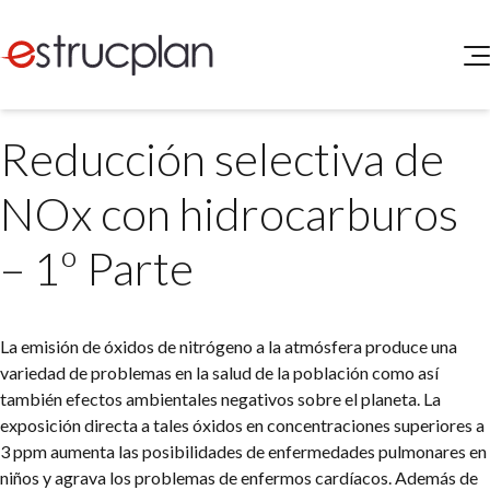
QUIENES SOMOS
Reducción selectiva de
SERVICIOS
NOVEDADES
Higiene y Seguridad
NOx con hidrocarburos
INGRESAR
Medio Ambiente
ELEG
– 1º Parte
Portal de Clientes
Legislación
Buscador de Legislación
Matriz Premium
La emisión de óxidos de nitrógeno a la atmósfera produce una
variedad de problemas en la salud de la población como así
Matriz Profesional
también efectos ambientales negativos sobre el planeta. La
exposición directa a tales óxidos en concentraciones superiores a
3 ppm aumenta las posibilidades de enfermedades pulmonares en
niños y agrava los problemas de enfermos cardíacos. Además de