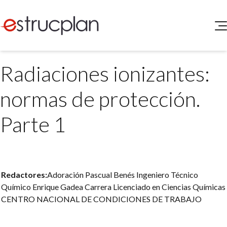
QUIENES SOMOS
Radiaciones ionizantes:
SERVICIOS
NOVEDADES
Higiene y Seguridad
normas de protección.
INGRESAR
Medio Ambiente
ELEG
Parte 1
Portal de Clientes
Legislación
Buscador de Legislación
Matriz Premium
Redactores:
Adoración Pascual Benés
Ingeniero Técnico
Matriz Profesional
Químico
Enrique Gadea Carrera
Licenciado en Ciencias Químicas
CENTRO NACIONAL DE CONDICIONES DE TRABAJO