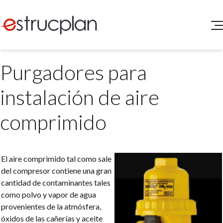
QUIENES SOMOS
Purgadores para
SERVICIOS
NOVEDADES
Higiene y Seguridad
instalación de aire
INGRESAR
Medio Ambiente
ELEG
comprimido
Portal de Clientes
Legislación
Buscador de Legislación
Matriz Premium
El aire comprimido tal como sale
del compresor contiene una gran
Matriz Profesional
cantidad de contaminantes tales
como polvo y vapor de agua
provenientes de la atmósfera,
óxidos de las cañerías y aceite