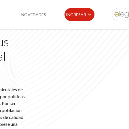
NOVEDADES
INGRESAR
ELEG
us
idad
Portal de Clientes
al
e
Buscador de Legislación
Matriz Premium
Matriz Profesional
bientales de
por políticas
. Por ser
la población
s de calidad
biese una