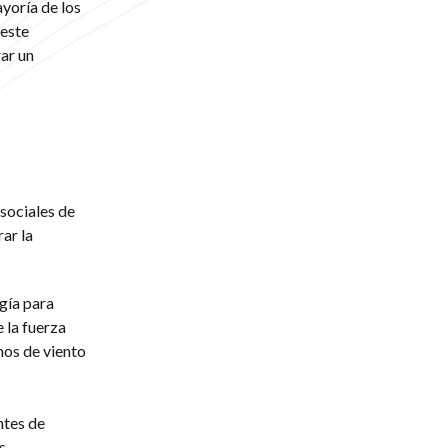
yoría de los
 este
ar un
 sociales de
ar la
gía para
 la fuerza
nos de viento
ntes de
s