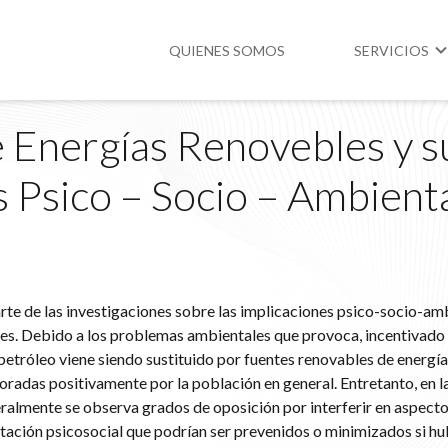
QUIENES SOMOS
SERVICIOS
 Energías Renovebles y s
Higiene y Segur
s Psico – Socio – Ambient
Medio Ambient
Legislación
 arte de las investigaciones sobre las implicaciones psico-socio-am
es. Debido a los problemas ambientales que provoca, incentivado 
 petróleo viene siendo sustituido por fuentes renovables de energía
loradas positivamente por la población en general. Entretanto, en 
eralmente se observa grados de oposición por interferir en aspecto
otación psicosocial que podrían ser prevenidos o minimizados si hu