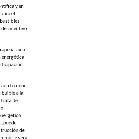
ntífica y en
para el
mbustibles
 de incentivo
n apenas una
a energética
rticipación
icada termine
ibuible a la
 trata de
no
energético
te, puede
strucción de
 como se verá