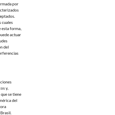
formada por
acterizados
ceptados.
s cuales
e esta forma,
 puede actuar
tudes
ón del
erferencias
aciones
os y,
 que se tiene
mérica del
tora
Brasil.