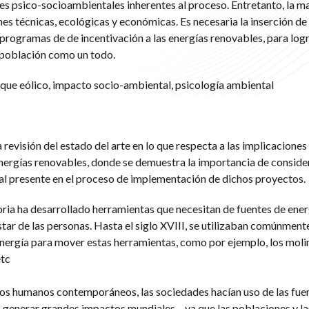
s psico-socioambientales inherentes al proceso. Entretanto, la ma
nes técnicas, ecológicas y económicas. Es necesaria la inserción de
rogramas de de incentivación a las energías renovables, para logr
 población como un todo.
arque eólico, impacto socio-ambiental, psicología ambiental
a revisión del estado del arte en lo que respecta a las implicaciones
nergías renovables, donde se demuestra la importancia de consider
 presente en el proceso de implementación de dichos proyectos.
toria ha desarrollado herramientas que necesitan de fuentes de ener
star de las personas. Hasta el siglo XVIII, se utilizaban comúnmente
nergía para mover estas herramientas, como por ejemplo, los moli
etc
os humanos contemporáneos, las sociedades hacían uso de las fue
n generar grandes impactos mundiales – ya que las poblaciones y la