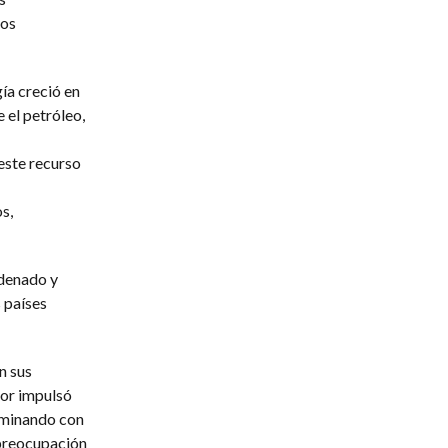
nos
ía creció en
 el petróleo,
este recurso
s,
rdenado y
 países
n sus
mor impulsó
ulminando con
 preocupación