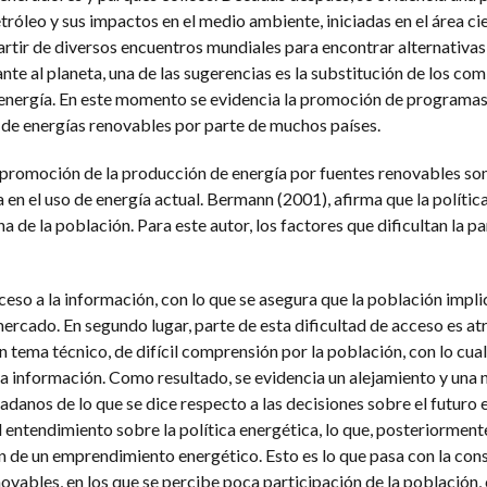
tróleo y sus impactos en el medio ambiente, iniciadas en el área cie
rtir de diversos encuentros mundiales para encontrar alternativas 
e al planeta, una de las sugerencias es la substitución de los co
 energía. En este momento se evidencia la promoción de programas
de energías renovables por parte de muchos países.
 promoción de la producción de energía por fuentes renovables so
 en el uso de energía actual. Bermann (2001), afirma que la polític
 de la población. Para este autor, los factores que dificultan la pa
acceso a la información, con lo que se asegura que la población impl
ercado. En segundo lugar, parte de esta dificultad de acceso es atr
n tema técnico, de difícil comprensión por la población, con lo cual
 la información. Como resultado, se evidencia un alejamiento y una 
danos de lo que se dice respecto a las decisiones sobre el futuro 
a el entendimiento sobre la política energética, lo que, posteriormen
 de un emprendimiento energético. Esto es lo que pasa con la con
vables, en los que se percibe poca participación de la población,