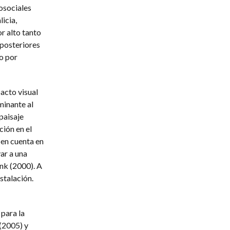
osociales
icia,
r alto tanto
 posteriores
o por
acto visual
minante al
paisaje
ción en el
 en cuenta en
ar a una
nk (2000). A
nstalación.
para la
(2005) y