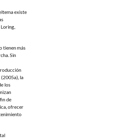
eltema existe
as
Loring,
to tienen más
cha. Sin
 producción
(2005a), la
e los
imizan
fin de
ica, ofrecer
tenimiento
tal