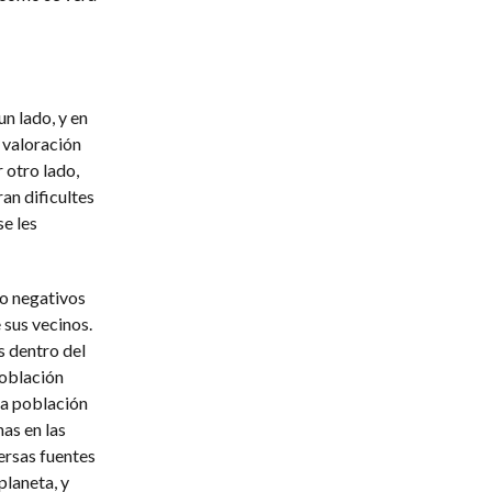
un lado, y en
 valoración
 otro lado,
an dificultes
e les
o negativos
 sus vecinos.
s dentro del
población
la población
as en las
versas fuentes
planeta, y