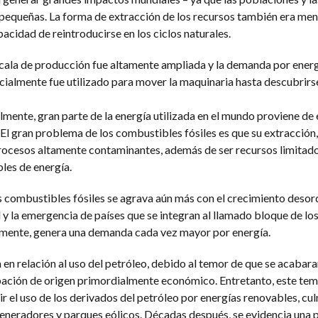
 pequeñas. La forma de extracción de los recursos también era me
cidad de reintroducirse en los ciclos naturales.
escala de producción fue altamente ampliada y la demanda por energ
cialmente fue utilizado para mover la maquinaria hasta descubrirse
lmente, gran parte de la energía utilizada en el mundo proviene de 
El gran problema de los combustibles fósiles es que su extracción,
rocesos altamente contaminantes, además de ser recursos limitado
les de energía.
s combustibles fósiles se agrava aún más con el crecimiento deso
y la emergencia de países que se integran al llamado bloque de los
emente, genera una demanda cada vez mayor por energía.
en relación al uso del petróleo, debido al temor de que se acabara
upación de origen primordialmente económico. Entretanto, este te
ir el uso de los derivados del petróleo por energías renovables, c
generadores y parques eólicos. Décadas después, se evidencia una