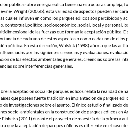
ión pública sobre energía eólica tiene una estructura compleja, 
Devine- Wright (2005b), esta variedad de aspectos pueden ser car
las cuales influyen en cómo los parques eólicos son percibidos y a
co, contextual, político, socioeconómico, social, local y personal, lo
ultidimensional de las fuerzas que forman la aceptación pública. D
 importancia de cada uno de estos aspectos o como cada uno de ellos
ón pública. En esta dirección, Wolsink (1988) afirma que las acti
influenciadas por las siguientes creencias y evaluaciones: evaluaci
uación de los efectos ambientales generales, creencias sobre las int
reencias sobre interferencias generales.
sobre la aceptación social de parques eólicos relata la realidad de n
países que poseen fuerte tradición en implantación de parques eólic
 de investigaciones sobre el asunto. El único estudio finalizado de
nes socio-ambientales en la construcción de parques eólicos en A
y Pinheiro (2011) durante el proyecto de maestría de la primera au
tra que la aceptación de parques eólicos es diferente en el caso de 