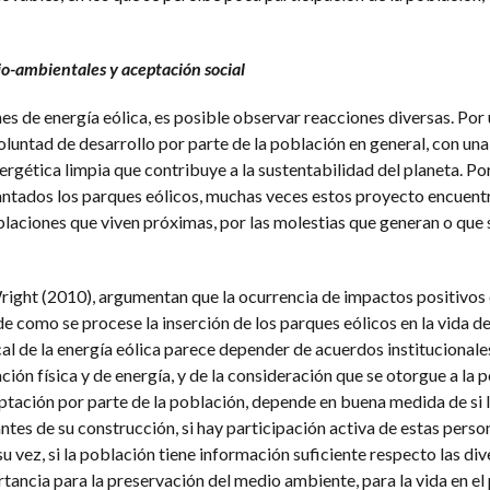
io-ambientales y aceptación social
es de energía eólica, es posible observar reacciones diversas. Por 
oluntad de desarrollo por parte de la población en general, con una
nergética limpia que contribuye a la sustentabilidad del planeta. Por
antados los parques eólicos, muchas veces estos proyecto encuentr
laciones que viven próximas, por las molestias que generan o que s
ight (2010), argumentan que la ocurrencia de impactos positivos 
e como se procese la inserción de los parques eólicos en la vida de
ocal de la energía eólica parece depender de acuerdos institucionale
ción física y de energía, y de la consideración que se otorgue a la 
aceptación por parte de la población, depende en buena medida de si 
tes de su construcción, si hay participación activa de estas person
u vez, si la población tiene información suficiente respecto las di
tancia para la preservación del medio ambiente, para la vida en el 