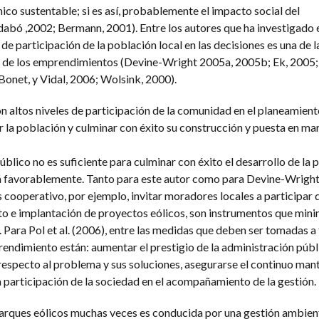
ico sustentable; si es así, probablemente el impacto social del
abó ,2002; Bermann, 2001). Entre los autores que ha investigado 
de participación de la población local en las decisiones es una de l
o de los emprendimientos (Devine-Wright 2005a, 2005b; Ek, 2005; 
Bonet, y Vidal, 2006; Wolsink, 2000).
n altos niveles de participación de la comunidad en el planeamien
 la población y culminar con éxito su construcción y puesta en mar
blico no es suficiente para culminar con éxito el desarrollo de la
rá favorablemente. Tanto para este autor como para Devine-Wright 
ooperativo, por ejemplo, invitar moradores locales a participar d
o e implantación de proyectos eólicos, son instrumentos que min
. Para Pol et al. (2006), entre las medidas que deben ser tomadas a 
rendimiento están: aumentar el prestigio de la administración públ
especto al problema y sus soluciones, asegurarse el continuo man
a participación de la sociedad en el acompañamiento de la gestión.
parques eólicos muchas veces es conducida por una gestión ambien