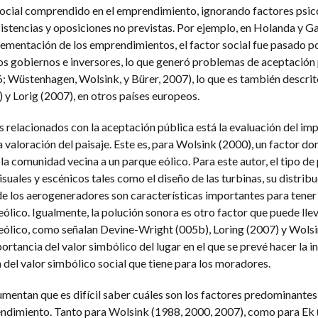
 social comprendido en el emprendimiento, ignorando factores psic
istencias y oposiciones no previstas. Por ejemplo, en Holanda y Gal
lementación de los emprendimientos, el factor social fue pasado po
os gobiernos e inversores, lo que generó problemas de aceptación
6; Wüstenhagen, Wolsink, y Bürer, 2007), lo que es también descrit
y Lorig (2007), en otros países europeos.
 relacionados con la aceptación pública está la evaluación del imp
a valoración del paisaje. Este es, para Wolsink (2000), un factor do
la comunidad vecina a un parque eólico. Para este autor, el tipo de 
suales y escénicos tales como el diseño de las turbinas, su distribu
 de los aerogeneradores son características importantes para tener
lico. Igualmente, la polución sonora es otro factor que puede llev
eólico, como señalan Devine-Wright (005b), Loring (2007) y Wolsi
portancia del valor simbólico del lugar en el que se prevé hacer la i
 del valor simbólico social que tiene para los moradores.
entan que es difícil saber cuáles son los factores predominantes 
ndimiento. Tanto para Wolsink (1988, 2000, 2007), como para Ek 