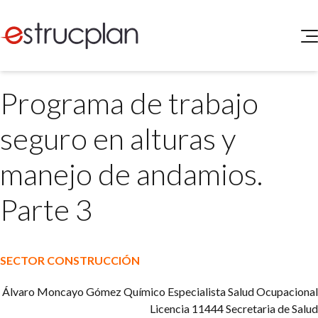
QUIENES SOMOS
Programa de trabajo
SERVICIOS
NOVEDADES
Higiene y Seguridad
seguro en alturas y
INGRESAR
Medio Ambiente
ELEG
manejo de andamios.
Portal de Clientes
Legislación
Buscador de Legislación
Parte 3
Matriz Premium
Matriz Profesional
SECTOR CONSTRUCCIÓN
Álvaro Moncayo Gómez
Químico Especialista Salud Ocupacional
Licencia 11444 Secretaria de Salud