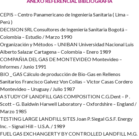
ANEXO
REFERENCIAL BIBLIOGRAFIA
CEPIS – Centro Panamericano de Ingeniería Sanitaria ( Lima –
Perú )
DECISION SRL
Consultores de Ingeniería Sanitaria Bogotá –
Colombia – Estudio / Marzo 1990
Organización y Métodos – UNIBAN
Universidad Nacional Luis
Alberto Salazar Cartagena – Colombia – Enero 1989
COMPAÑIA DEL GAS DE MONTEVIDEO
Montevideo –
Informes / Junio 1991
BIO _ GAS
Cálculo de producción de Bio-Gas en Rellenos
Sanitarios Francisco Galvez Von Collas – Victor Casas Cordero
Montevideo – Uruguay / Julio 1987
A STUDY OF LANDFILL GAS COMPOSITION
C.G.Dent – P .
Scott – G. Baldwin
Harwell Laboratory – Oxfordshire – England /
Marzo 1985
TESTING LARGE LANDFILL SITES
Joan P. Siegal
G.S.F. Energy
Inc. – Signal Hill – U.S.A. / 1989
FUEL GAS EXCHANGERTY BY CONTROLLED LANDFILL
M.G.