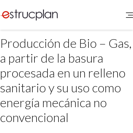
QUIENES SOMOS
Producción de Bio – Gas,
SERVICIOS
NOVEDADES
Higiene y Seguridad
a partir de la basura
INGRESAR
Medio Ambiente
ELEG
procesada en un relleno
Portal de Clientes
Legislación
Buscador de Legislación
sanitario y su uso como
Matriz Premium
energía mecánica no
Matriz Profesional
convencional