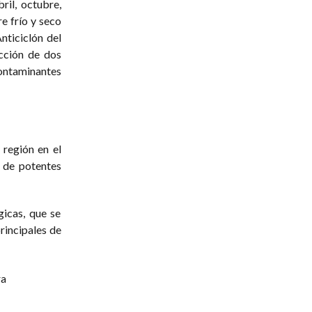
il, octubre,
e frío y seco
nticiclón del
cción de dos
contaminantes
 región en el
n de potentes
gicas, que se
principales de
ra