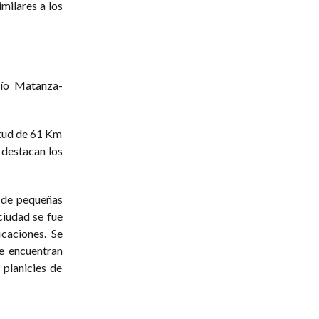
imilares a los
 río Matanza-
itud de 61 Km
e destacan los
 de pequeñas
ciudad se fue
caciones. Se
e encuentran
planicies de