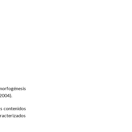
morfogénesis
 2004).
os contenidos
aracterizados