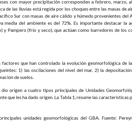
es con mayor precipitación corresponden a febrero, marzo, abr
 de las lluvias está regida por los choques entre las masas de air
acífico Sur con masas de aire cálido y húmedo provenientes del A
iva media del ambiente es del 72%. Es importante destacar la a
o) y Pampero (frío y seco), que actúan como barredores de los 
 factores que han controlado la evolución geomorfológica de la
eintes: 1) las oscilaciones del nivel del mar, 2) la depositació
mación de suelos.
, dio origen a cuatro tipos principales de Unidades Geomorfoló
te que les ha dado origen. La Tabla 1, resume las características 
 principales unidades geomorfológicas del GBA. Fuente: Perey