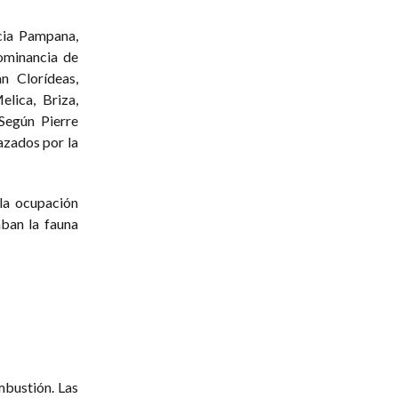
ncia Pampana,
dominancia de
n Clorídeas,
lica, Briza,
Según Pierre
azados por la
 la ocupación
ban la fauna
mbustión. Las