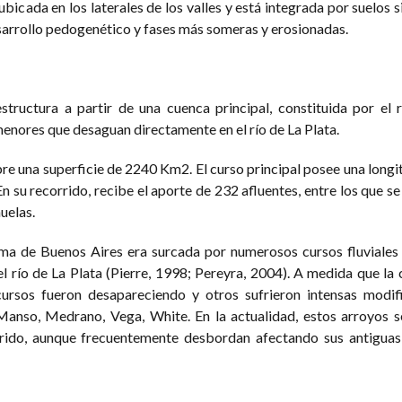
bicada en los laterales de los valles y está integrada por suelos s
sarrollo pedogenético y fases más someras y erosionadas.
structura a partir de una cuenca principal, constituida por el
menores que desaguan directamente en el río de La Plata.
e una superficie de 2240 Km2. El curso principal posee una long
n su recorrido, recibe el aporte de 232 afluentes, entre los que s
uelas.
ma de Buenos Aires era surcada por numerosos cursos fluviales
 río de La Plata (Pierre, 1998; Pereyra, 2004). A medida que la 
ursos fueron desapareciendo y otros sufrieron intensas modifi
anso, Medrano, Vega, White. En la actualidad, estos arroyos s
rido, aunque frecuentemente desbordan afectando sus antiguas 