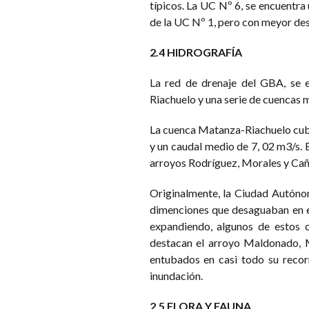
típicos. La UC Nº 6, se encuentra u
de la UC Nº 1, pero con meyor de
2.4 HIDROGRAFÍA
La red de drenaje del GBA, se e
Riachuelo y una serie de cuencas 
La cuenca Matanza-Riachuelo cubr
y un caudal medio de 7, 02 m3/s. E
arroyos Rodríguez, Morales y Cañ
Originalmente, la Ciudad Autóno
dimenciones que desaguaban en el
expandiendo, algunos de estos c
destacan el arroyo Maldonado, M
entubados en casi todo su recor
inundación.
2.5 FLORA Y FAUNA