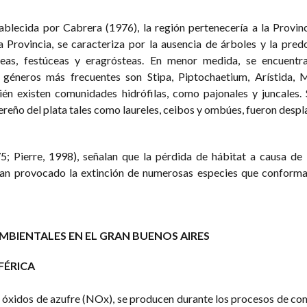
tablecida por Cabrera (1976), la región pertenecería a la Provi
 Provincia, se caracteriza por la ausencia de árboles y la pre
ceas, festúceas y eragrósteas. En menor medida, se encuentra
éneros más frecuentes son Stipa, Piptochaetium, Arístida, Me
én existen comunidades hidrófilas, como pajonales y juncales. 
ereño del plata tales como laureles, ceibos y ombúes, fueron despl
5; Pierre, 1998), señalan que la pérdida de hábitat a causa de
han provocado la extinción de numerosas especies que conforma
AMBIENTALES EN EL GRAN BUENOS AIRES
FÉRICA
s óxidos de azufre (NOx), se producen durante los procesos de co