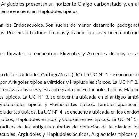
los Argiudoles presentan un horizonte C algo carbonatado y, en a
ién se encuentran Hapludoles típicos.
inan los Endocacuoles. Son suelos de menor desarrollo pedogené
os. Presentan texturas limosas y franco-limosas y buen conteni
os fluviales, se encuentran Fluventes y Acuentes de muy escas
cia de seis Unidades Cartográficas (UC). La UC Nº 1, se encuentra 
 por Ariugoles típios a vértidos y Hapludoles típicos. La UC Nº 2,
y terrazas aluviales y está integrada por Endocuoles típicos, Haplu
es típicos. La UC Nº 3, se encuentra ubicada en el antiguo amb
Endoacuoles típicos y Fluvacuentes típicos. También aparecen
pludertes típicos. La UC Nº 4, se encuentra ubicada en los cordone
ípicos, Hapludoles énticos y Udipsamentes típicos. La UC Nº 5,
adizos de las antiguas cubetas de deflación de la planicie loe
cuoles, Argiudoles y Hapludoles ácuicos, Argiacuoles típicos y