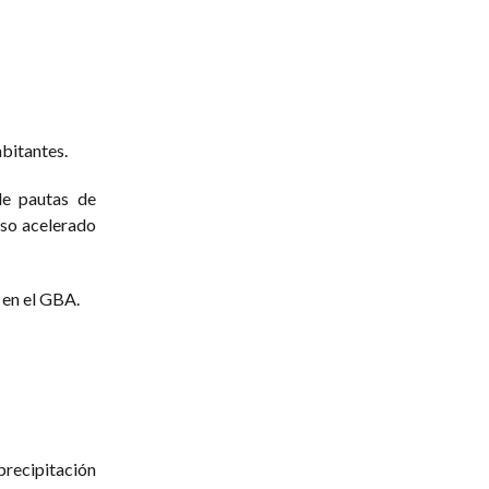
bitantes.
de pautas de
ceso acelerado
 en el GBA.
recipitación