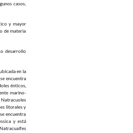
lgunos casos,
tico y mayor
do de materia
o desarrollo
ubicada en la
 se encuentra
doles énticos,
iente marino-
 Natracuoles
s litorales y
 se encuentra
ssica y está
 Natracualfes