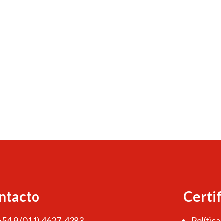
ntacto
Certi
 +54 9 (011) 4627-4383
Política