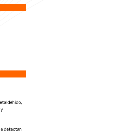
etaldehído,
 y
se detectan