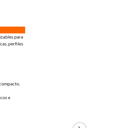
lizables para
as, perfiles
y compacto.
icos e