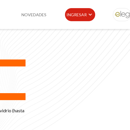
NOVEDADES
INGRESAR
ELEG
idad
Portal de Clientes
e
Buscador de Legislación
Matriz Premium
Matriz Profesional
vidrio (hasta