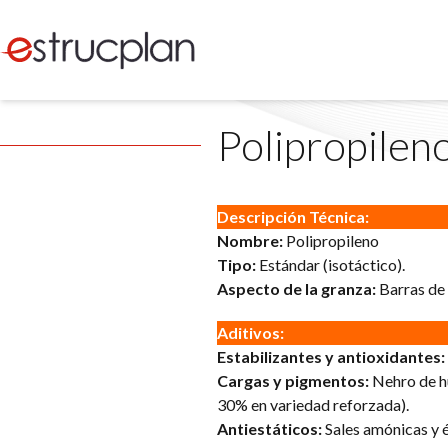
Polipropilen
Descripción Técnica:
Nombre:
Polipropileno
Tipo:
Estándar (isotáctico).
Aspecto de la granza:
Barras de 
Aditivos:
Estabilizantes y antioxidantes:
Cargas y pigmentos:
Nehro de hu
30% en variedad reforzada).
Antiestáticos:
Sales amónicas y é