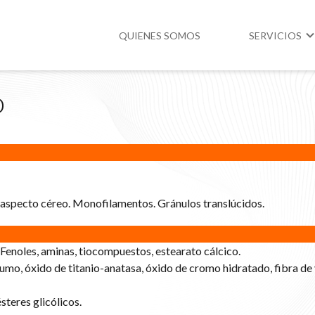
QUIENES SOMOS
SERVICIOS
o
Higiene y Segur
Medio Ambient
Legislación
aspecto céreo. Monofilamentos. Gránulos translúcidos.
Fenoles, aminas, tiocompuestos, estearato cálcico.
mo, óxido de titanio-anatasa, óxido de cromo hidratado, fibra de 
steres glicólicos.