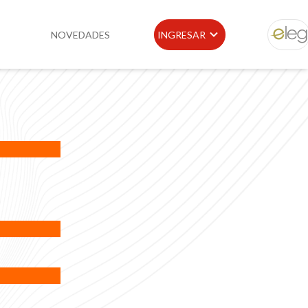
NOVEDADES
INGRESAR
ELEG
idad
Portal de Clientes
e
Buscador de Legislación
Matriz Premium
Matriz Profesional