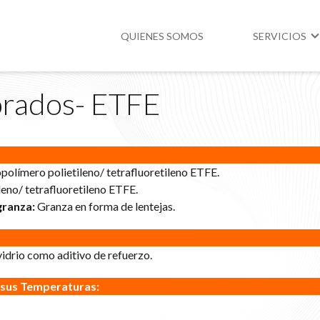
QUIENES SOMOS
SERVICIOS
uorados- ETFE
Higiene y Segur
Medio Ambient
Legislación
polímero polietileno/ tetrafluoretileno ETFE.
eno/ tetrafluoretileno ETFE.
granza:
Granza en forma de lentejas.
vidrio como aditivo de refuerzo.
 sus Temperaturas: