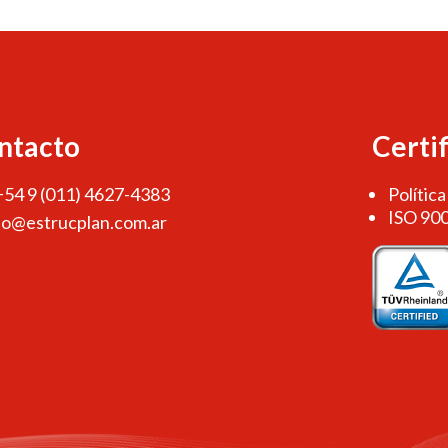
ntacto
Certi
 +54 9 (011) 4627-4383
Política
ISO 90
fo@estrucplan.com.ar