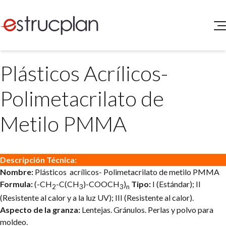
QUIENES SOMOS
Plásticos Acrílicos-
SERVICIOS
NOVEDADES
Higiene y Seguridad
Polimetacrilato de
INGRESAR
Medio Ambiente
ELEG
Metilo PMMA
Portal de Clientes
Legislación
Buscador de Legislación
Matriz Premium
Descripción Técnica:
Nombre:
Plásticos acrílicos- Polimetacrilato de metilo PMMA
Matriz Profesional
Formula:
(-CH
-C(CH
)-COOCH
)
Tipo:
I (Estándar); II
2
3
3
n
(Resistente al calor y a la luz UV); III (Resistente al calor).
Aspecto de la granza:
Lentejas. Gránulos. Perlas y polvo para
moldeo.