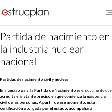
QUIENES SOMOS
Partida de nacimiento en
SERVICIOS
NOVEDADES
Higiene y Seguridad
la industria nuclear
INGRESAR
Medio Ambiente
ELEG
nacional
Portal de Clientes
Legislación
Buscador de Legislación
Matriz Premium
Partidas de nacimiento civil y nuclear
Matriz Profesional
En nuestro país, la Partida de Nacimiento
es el documento que
a
credita el instante preciso en que comienza la existencia
civil de las personas. A partir de ese momento, esta
certificación otorgada por el estado, acompañará