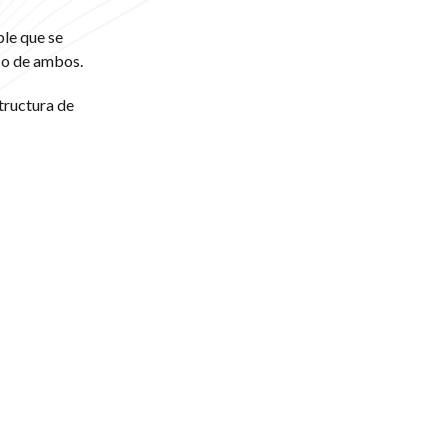
ble que se
 o de ambos.
tructura de