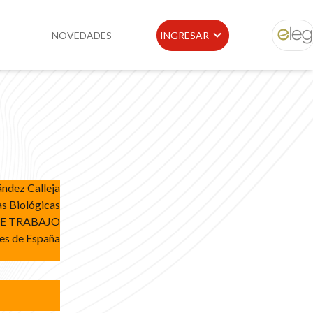
NOVEDADES
INGRESAR
ELEG
idad
Portal de Clientes
e
Buscador de Legislación
Matriz Premium
ndez Calleja
Matriz Profesional
as Biológicas
E TRABAJO
es de España