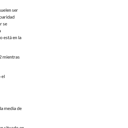
suelen ser
sparidad
r se
a
 está en la
2 mientras
 el
 la media de
ón situado en