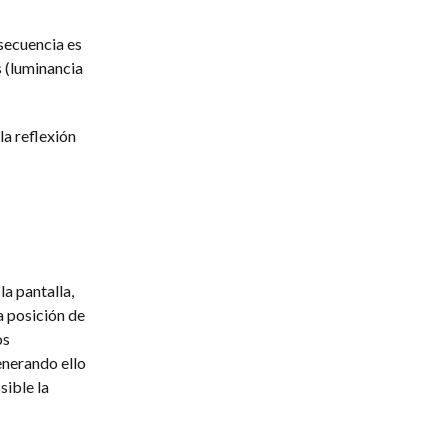
nsecuencia es
s (luminancia
la reflexión
la pantalla,
a posición de
os
nerando ello
sible la