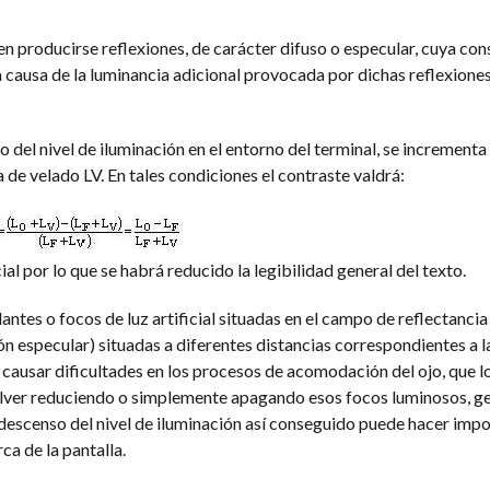
en producirse reflexiones, de carácter difuso o especular, cuya co
a causa de la luminancia adicional provocada por dichas reflexione
del nivel de iluminación en el entorno del terminal, se incrementa 
de velado LV. En tales condiciones el contraste valdrá:
ial por lo que se habrá reducido la legibilidad general del texto.
lantes o focos de luz artificial situadas en el campo de reflectancia 
 especular) situadas a diferentes distancias correspondientes a l
e causar dificultades en los procesos de acomodación del ojo, que l
lver reduciendo o simplemente apagando esos focos luminosos, ge
escenso del nivel de iluminación así conseguido puede hacer impo
a de la pantalla.