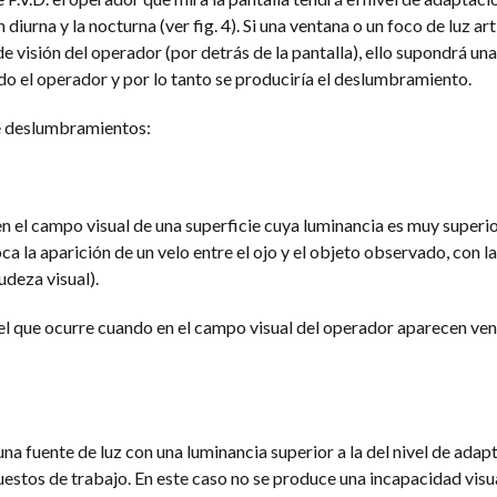
diurna y la nocturna (ver fig. 4). Si una ventana o un foco de luz arti
 visión del operador (por detrás de la pantalla), ello supondrá un
do el operador y por lo tanto se produciría el deslumbramiento.
de deslumbramientos:
n el campo visual de una superficie cuya luminancia es muy superior
ca la aparición de un velo entre el ojo y el objeto observado, con la
udeza visual).
el que ocurre cuando en el campo visual del operador aparecen ven
una fuente de luz con una luminancia superior a la del nivel de adap
uestos de trabajo. En este caso no se produce una incapacidad visua