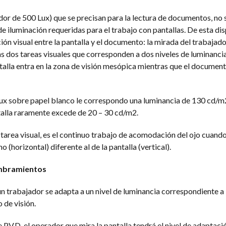
dor de 500 Lux) que se precisan para la lectura de documentos, no 
e iluminación requeridas para el trabajo con pantallas. De esta di
ión visual entre la pantalla y el documento: la mirada del trabajado
 dos tareas visuales que corresponden a dos niveles de luminanci
alla entra en la zona de visión mesópica mientras que el documento
 Lux sobre papel blanco le correspondo una luminancia de 130 cd/m
talla raramente excede de 20 – 30 cd/m2.
area visual, es el continuo trabajo de acomodación del ojo cuando
(horizontal) diferente al de la pantalla (vertical).
umbramientos
un trabajador se adapta a un nivel de luminancia correspondiente a
 de visión.
P.V.D. el operador que mira la pantalla tendrá el nivel de adaptaci