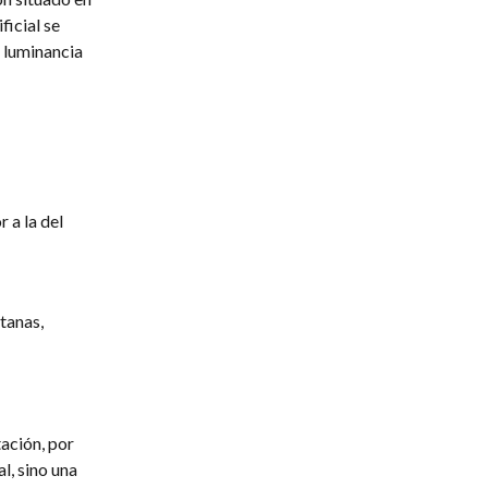
ficial se
a luminancia
 a la del
tanas,
tación, por
l, sino una