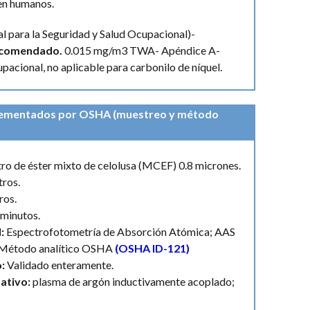
en humanos.
l para la Seguridad y Salud Ocupacional)-
recomendado.
0.015 mg/m3 TWA- Apéndice A-
pacional, no aplicable para carbonilo de níquel.
lementados por OSHA (muestreo y método
tro de éster mixto de celolusa (MCEF) 0.8 micrones.
tros.
ros.
/ minutos.
:
Espectrofotometría de Absorción Atómica; AAS
Método analítico OSHA
(OSHA ID-121)
o:
Validado enteramente.
nativo:
plasma de argón inductivamente acoplado;