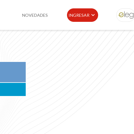
NOVEDADES
INGRESAR
ELEG
idad
Portal de Clientes
e
Buscador de Legislación
Matriz Premium
Matriz Profesional