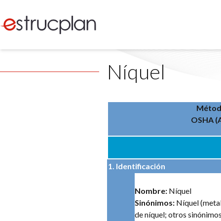
Níquel
Método
OSHA (A
1. Identificación
Nombre:
Níquel
Sinónimos:
Níquel (metal)
de níquel; otros sinónimo