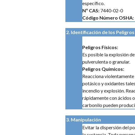
específico.
Nº CAS:
7440-02-0
Código Número OSHA:
2. Identificación de los Peligros
Peligros Físicos:
Es posible la explosión de
pulverulenta o granular.
Peligros Químicos:
Reacciona violentamente e
potásico y oxidantes tale
incendio y explosión. Rea
rápidamente con ácidos ox
carbonilo pueden producir
3. Manipulación
Evitar la dispersión del p
la sustancia. Toda perso