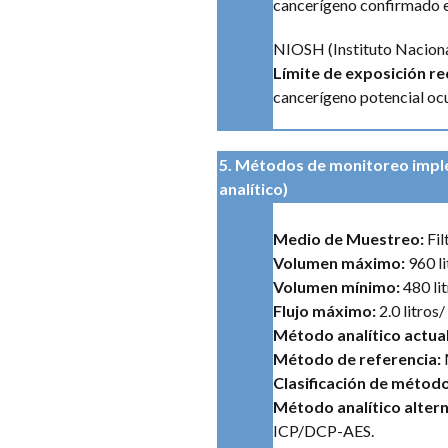
cancerígeno confirmado 
NIOSH (Instituto Naciona
Límite de exposición 
cancerígeno potencial ocu
5
. Métodos de monitoreo imp
analítico)
Medio de Muestreo:
Fil
Volumen máximo:
960 li
Volumen mínimo:
480 lit
Flujo máximo:
2.0 litros
Método analítico actual
Método de referencia:
Clasificación de métod
Método analítico alter
ICP/DCP-AES.