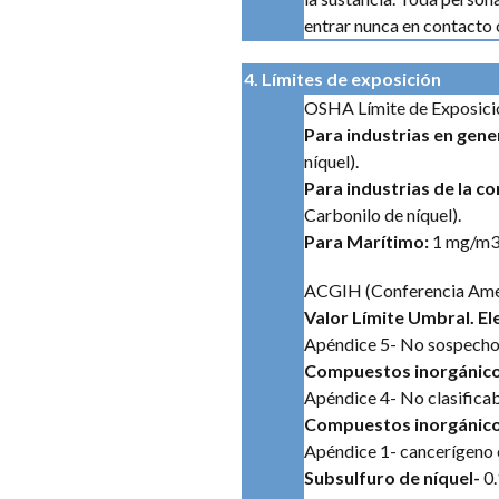
entrar nunca en contacto 
4
. Límites de exposición
OSHA Límite de Exposició
Para industrias en gene
níquel).
Para industrias de la c
Carbonilo de níquel).
Para Marítimo:
1 mg/m3 
ACGIH (Conferencia Ameri
Valor Límite Umbral. E
Apéndice 5- No sospecho
Compuestos inorgánico
Apéndice 4- No clasifica
Compuestos inorgánicos
Apéndice 1- cancerígeno
Subsulfuro de níquel-
0.