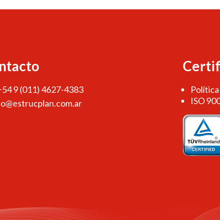
ntacto
Certi
 +54 9 (011) 4627-4383
Política
ISO 90
fo@estrucplan.com.ar