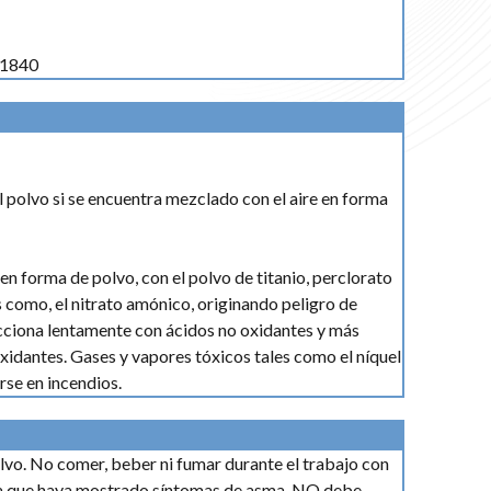
1840
l polvo si se encuentra mezclado con el aire en forma
n forma de polvo, con el polvo de titanio, perclorato
s como, el nitrato amónico, originando peligro de
cciona lentamente con ácidos no oxidantes y más
idantes. Gases y vapores tóxicos tales como el níquel
se en incendios.
olvo. No comer, beber ni fumar durante el trabajo con
na que haya mostrado síntomas de asma, NO debe