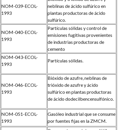
NOM-039-ECOL-
neblinas de ácido sulfúrico en
1993
plantas productoras de ácido
sulfúrico.
Partículas sólidas y control de
NOM-040-ECOL-
emisiones fugitivas provenientes
1993
de industrias productoras de
cemento
NOM-043-ECOL-
Partículas sólidas.
1993
Bióxido de azufre, neblinas de
NOM-046-ECOL-
trióxido de azufre y ácido
1993
sulfúrico en plantas productoras
de ácido dodecilbencensulfónico.
NOM-051-ECOL-
Gasóleo industrial que se consume
1993
por fuentes fijas en la ZMCM.