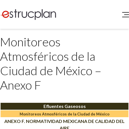
QUIENES SOMOS
Monitoreos
SERVICIOS
NOVEDADES
Higiene y Seguridad
Atmosféricos de la
INGRESAR
Medio Ambiente
ELEG
Ciudad de México –
Portal de Clientes
Legislación
Buscador de Legislación
Anexo F
Matriz Premium
Matriz Profesional
Efluentes Gaseosos
Monitoreos
A
tmosféricos de la Ciudad de
M
éxico
ANEXO F. NORMATIVIDAD MEXICANA DE CALIDAD DEL
AIRE