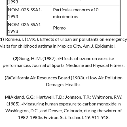
1993
NOM-025-SSA1-
Partículas menores a10
1993
micrómetros
NOM-026-SSA1-
Plomo
1993
1)
Romieu, I. (1995). Effects of urban air pollutants on emergency
visits for childhood asthma in Mexico City. Am. J. Epidemiol.
(2)
Gong, H. M. (1987). «Effects of ozone on exercise
performance». Journal of Sports Medicine and Physical Fitness.
(3)
California Air Resources Board (1983). «How Air Pollution
Demages Health».
(4)
Akland, G.G.; Hartwell, T.D.; Johnson, T.R.; Whitmore, R.W.
(1985). «Measuring human exposure to carbon monoxide in
Washington, D.C., and Denver, Colorado, during the winter of
1982-1983». Environ. Sci. Technol. 19: 911-918.