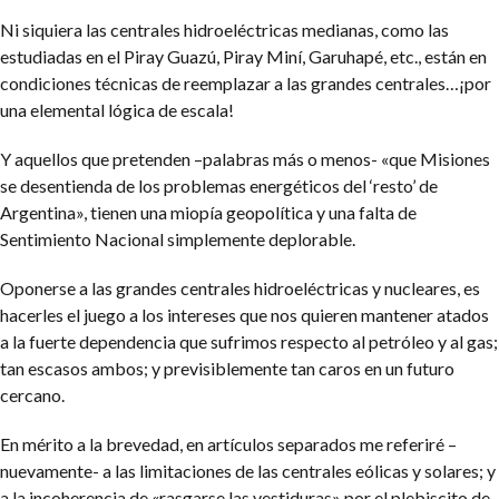
Ni siquiera las centrales hidroeléctricas medianas, como las
estudiadas en el Piray Guazú, Piray Miní, Garuhapé, etc., están en
condiciones técnicas de reemplazar a las grandes centrales…¡por
una elemental lógica de escala!
Y aquellos que pretenden –palabras más o menos- «que Misiones
se desentienda de los problemas energéticos del ‘resto’ de
Argentina», tienen una miopía geopolítica y una falta de
Sentimiento Nacional simplemente deplorable.
Oponerse a las grandes centrales hidroeléctricas y nucleares, es
hacerles el juego a los intereses que nos quieren mantener atados
a la fuerte dependencia que sufrimos respecto al petróleo y al gas;
tan escasos ambos; y previsiblemente tan caros en un futuro
cercano.
En mérito a la brevedad, en artículos separados me referiré –
nuevamente- a las limitaciones de las centrales eólicas y solares; y
a la incoherencia de «rasgarse las vestiduras» por el plebiscito de