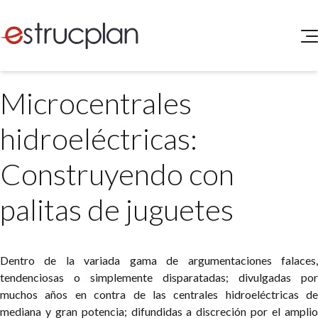
QUIENES SOMOS
Microcentrales
SERVICIOS
NOVEDADES
Higiene y Seguridad
hidroeléctricas:
INGRESAR
Medio Ambiente
ELEG
Construyendo con
Portal de Clientes
Legislación
Buscador de Legislación
palitas de juguetes
Matriz Premium
Matriz Profesional
Dentro de la variada gama de argumentaciones falaces,
tendenciosas o simplemente disparatadas; divulgadas por
muchos años en contra de las centrales hidroeléctricas de
mediana y gran potencia; difundidas a discreción por el amplio