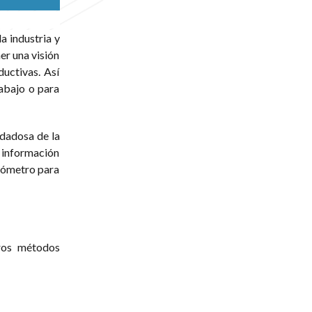
a industria y
er una visión
ductivas. Así
abajo o para
idadosa de la
a información
uxómetro para
tros métodos