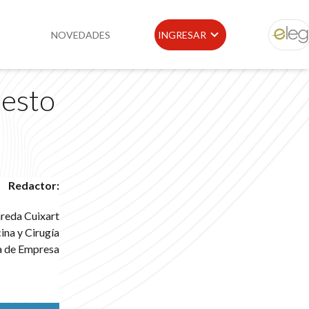
NOVEDADES
INGRESAR
ELEG
uesto
idad
Portal de Clientes
e
Buscador de Legislación
Matriz Premium
Redactor:
Matriz Profesional
areda Cuixart
ina y Cirugía
a de Empresa