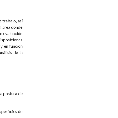
 trabajo, así
el área donde
de evaluación
disposiciones
y, en función
nálisis de la
na postura de
uperficies de