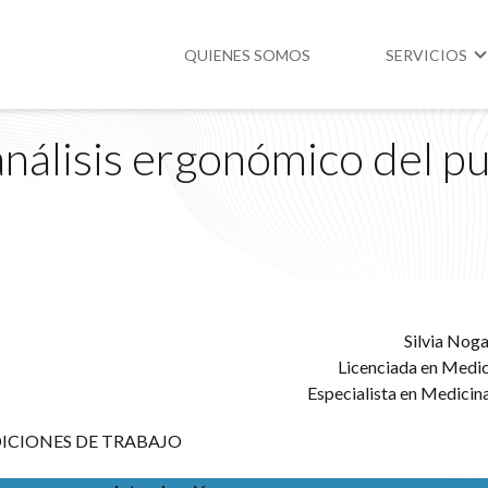
QUIENES SOMOS
SERVICIOS
nálisis ergonómico del p
Higiene y Segur
Medio Ambient
Legislación
Silvia Nog
Licenciada en Medic
Especialista en Medicin
ICIONES DE TRABAJO