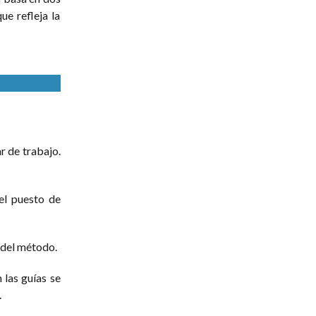
ue refleja la
ar de trabajo.
el puesto de
s del método.
 las guías se
.