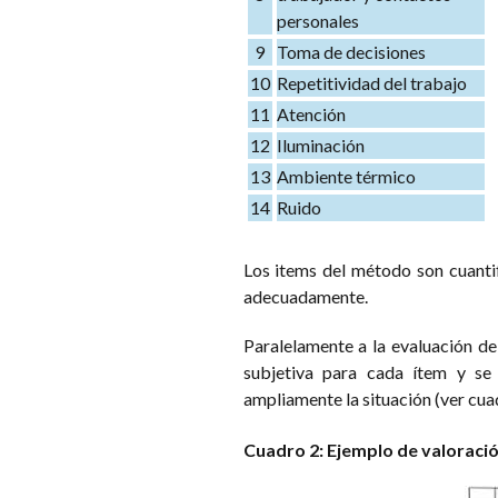
personales
9
Toma de decisiones
10
Repetitividad del trabajo
11
Atención
12
Iluminación
13
Ambiente térmico
14
Ruido
Los items del método son cuantif
adecuadamente.
Paralelamente a la evaluación del
subjetiva para cada ítem y se
ampliamente la situación (ver cuad
Cuadro 2: Ejemplo de valoraci