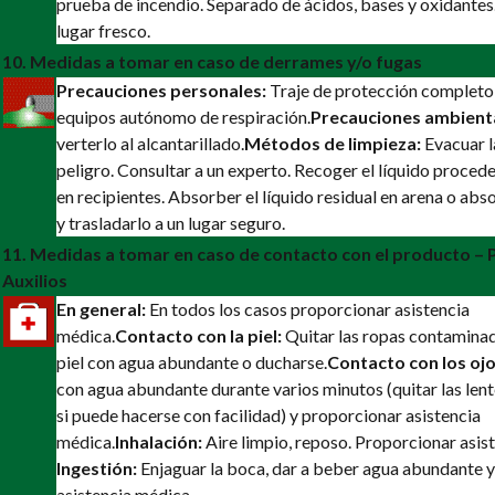
prueba de incendio. Separado de ácidos, bases y oxidante
lugar fresco.
10. Medidas a tomar en caso de derrames y/o fugas
Precauciones personales:
Traje de protección completo
equipos autónomo de respiración.
Precauciones ambient
verterlo al alcantarillado.
Métodos de limpieza:
Evacuar l
peligro. Consultar a un experto. Recoger el líquido procede
en recipientes. Absorber el líquido residual en arena o abs
y trasladarlo a un lugar seguro.
11. Medidas a tomar en caso de contacto con el producto –
Auxilios
En general:
En todos los casos proporcionar asistencia
médica.
Contacto con la piel:
Quitar las ropas contaminada
piel con agua abundante o ducharse.
Contacto con los ojo
con agua abundante durante varios minutos (quitar las len
si puede hacerse con facilidad) y proporcionar asistencia
médica.
Inhalación:
Aire limpio, reposo. Proporcionar asis
Ingestión:
Enjaguar la boca, dar a beber agua abundante 
asistencia médica.