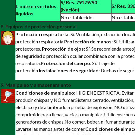
S/ Res. 79179/90
S/ Res. 336
Límite en vertidos
(Nación)
líquidos
No establecido.
No estable
8. Equipos de protección personal
Protección respiratoria:
Sí. Ventilación, extracción local
protección respiratoria.
Protección de manos:
Sí. Utiliza
protectores.
Protección de ojos:
Sí. Se recomienda anteo
de seguridad o protección ocular combinada con la protec
respiratoria.
Protección del cuerpo:
Sí. Traje de
protección.
Instalaciones de seguridad:
Duchas de segur
9. Manipuleo y almacenamiento
Condiciones de manipuleo:
HIGIENE ESTRICTA. Evitar l
producir chispas y NO fumar.
Sistema cerrado, ventilación,
eléctrico y de alumbrado a prueba de explosión. NO utiliza
comprimido para llenar, vaciar o manipular. Utilicense her
generadoras de chispas.
No comer, beber, ni fumar durante 
Lavarse las manos antes de comer.
Condiciones de almac