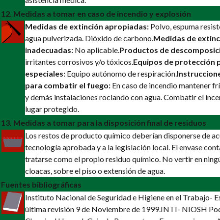
12. Medidas a tomar en caso de incendio y explosión
Medidas de extinción apropiadas:
Polvo, espuma resiste
agua pulverizada. Dióxido de carbono.
Medidas de extinc
inadecuadas:
No aplicable.
Productos de descomposic
irritantes corrosivos y/o tóxicos.
Equipos de protección 
especiales:
Equipo autónomo de respiración.
Instruccion
para combatir el fuego:
En caso de incendio mantener fr
y demás instalaciones rociando con agua. Combatir el inc
lugar protegido.
13. Medidas a tomar para la disposición final de residuos
Los restos de producto químico deberían disponerse de a
tecnología aprobada y a la legislación local. El envase co
tratarse como el propio residuo químico. No vertir en ning
cloacas, sobre el piso o extensión de agua.
Fuentes bibliográficas
Instituto Nacional de Seguridad e Higiene en el Trabajo-
última revisión 9 de Noviembre de 1999.
INTI- NIOSH Poc