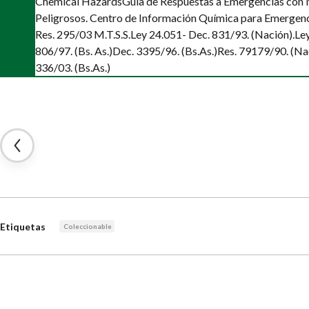
Chemical Hazards
Guia de Respuestas a Emergencias con 
Peligrosos. Centro de Información Química para Emergenc
Res. 295/03 M.T.S.S.
Ley 24.051- Dec. 831/93. (Nación).
Le
806/97. (Bs. As.)
Dec. 3395/96. (Bs.As.)
Res. 79179/90. (Na
336/03. (Bs.As.)
Etiquetas
Coleccionable