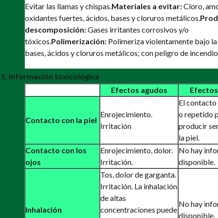
Evitar las llamas y chispas.
Materiales a evitar:
Cloro, amo
oxidantes fuertes, ácidos, bases y cloruros metálicos.
Prod
descomposición:
Gases irritantes corrosivos y/o
tóxicos.
Polimerización:
Polimeriza violentamente bajo la 
bases, ácidos y cloruros metálicos; con peligro de incendio
5. Información toxicológica
Efectos agudos
Efectos
El contacto
Enrojecimiento.
o repetido 
Contacto con la piel
Irritación
producir se
la piel.
Contacto con los
Enrojecimiento, dolor.
No hay inf
ojos
Irritación.
disponible.
Tos, dolor de garganta.
Irritación. La inhalación
de altas
No hay inf
Inhalación
concentraciones puede
disponible.