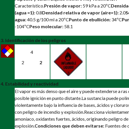
Característico.
Presión de vapor:
59 kPa a 20ºC
Densidad
(agua =1):
0.8
Densidad relativa de vapor (aire=1):
2.0
S
agua:
40.5 g/100 ml a 20ºC
Punto de ebullición:
34ºC
Pun
-104ºC
Peso molecular:
58.1
3. Identificación de los peligros
4
2
2
4. Estabilidad y reactividad
El vapor es más denso que el aire y puede extenderse a ras 
posible ignición en punto distante.
La sustancia puede poli
violentamente bajo la influencia de bases, ácidos y cloruro
con peligro de incendio y explosión.
Reacciona violentamen
amoníaco, oxidantes fuertes, ácidos, originando peligro de
explosión.
Condiciones que deben evitarse:
Fuentes de c