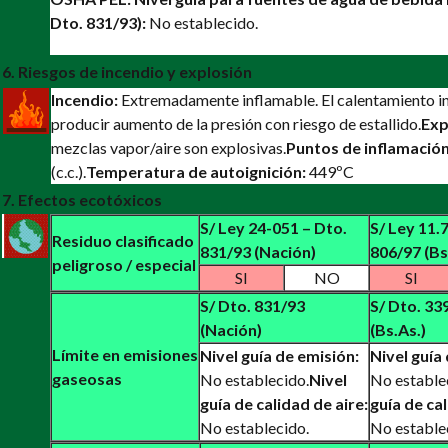
Dto. 831/93):
No establecido.
6. Riesgos de incendio y explosión
Incendio:
Extremadamente inflamable. El calentamiento i
producir aumento de la presión con riesgo de estallido.
Exp
mezclas vapor/aire son explosivas.
Puntos de inflamación
(c.c.).
Temperatura de autoignición:
449ºC
7. Efectos ecotóxicos
S/ Ley 24-051 – Dto.
S/ Ley 11.
Residuo clasificado
831/93 (Nación)
806/97 (Bs
peligroso / especial
SI
NO
SI
S/ Dto. 831/93
S/ Dto. 33
(Nación)
(Bs.As.)
Límite en emisiones
Nivel guía de emisión:
Nivel guía
gaseosas
No establecido.
Nivel
No estable
guía de calidad de aire:
guía de cal
No establecido.
No estable