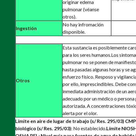
originar edema
pulmonar (véanse
otros).
No hay infromación
Ingestión
disponible.
Esta sustancia es posiblemente ca
para los seres humanos.
Los sintoma
pulmonar no se ponen de manifiesto
hasta pasadas algunas horas y se ag
esfuerzo físico. Resposo y vigilanci
Otros
por ello, imprescindibles. Debe con
inmediata administración de un aer
adecuado por un médico o persona 
autorizada. A concentraciones tóxi
alerta por el olor.
Límite en aire de lugar de trabajo (s/ Res. 295/03) CMP
biológico (s/ Res. 295/03):
No establecido.
Límite NIOSH
OSHA PEL:
Nivel guía para fuentes de agua de bebida