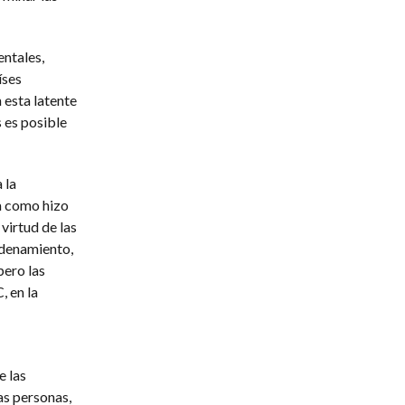
ntales,
íses
 esta latente
 es posible
 la
a como hizo
virtud de las
rdenamiento,
pero las
 en la
e las
as personas,