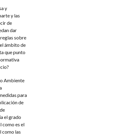
sa y
arte y las
cir de
uedan dar
 reglas sobre
 el ámbito de
sta que punto
normativa
rcio?
dio Ambiente
a
 medidas para
plicación de
 de
ía el grado
l como es el
l como las