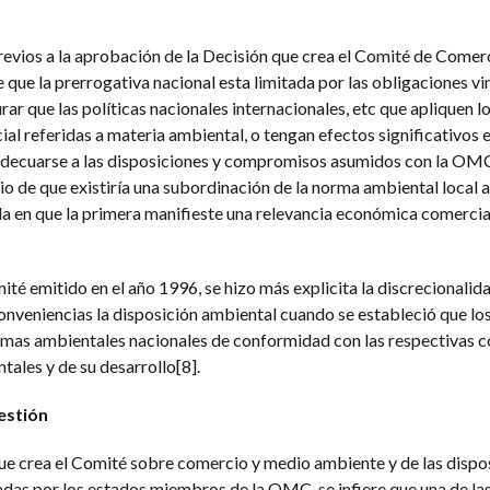
evios a la aprobación de la Decisión que crea el Comité de Come
e que la prerrogativa nacional esta limitada por las obligaciones vi
rar que las políticas nacionales internacionales, etc que apliquen l
l referidas a materia ambiental, o tengan efectos significativos e
adecuarse a las disposiciones y compromisos asumidos con la OMC
erio de que existiría una subordinación de la norma ambiental local 
ida en que la primera manifieste una relevancia económica comercia
ité emitido en el año 1996, se hizo más explicita la discrecionalid
conveniencias la disposición ambiental cuando se estableció que lo
rmas ambientales nacionales de conformidad con las respectivas c
ales y de su desarrollo[8].
estión
que crea el Comité sobre comercio y medio ambiente y de las dispo
cadas por los estados miembros de la OMC, se infiere que una de la