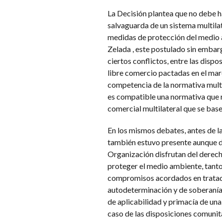
La Decisión plantea que no debe ha
salvaguarda de un sistema multilat
medidas de protección del medio a
Zelada , este postulado sin embarg
ciertos conflictos, entre las disp
libre comercio pactadas en el mar
competencia de la normativa multi
es compatible una normativa que r
comercial multilateral que se base
En los mismos debates, antes de 
también estuvo presente aunque de
Organización disfrutan del derech
proteger el medio ambiente, tanto 
compromisos acordados en tratado
autodeterminación y de soberanía a
de aplicabilidad y primacía de una
caso de las disposiciones comunit