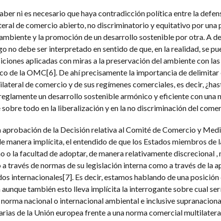
ber ni es necesario que haya contradicción política entre la defen
eral de comercio abierto, no discriminatorio y equitativo por una p
mbiente y la promoción de un desarrollo sostenible por otra. A de
o no debe ser interpretado en sentido de que, en la realidad, se p
osiciones aplicadas con miras a la preservación del ambiente con las
co de la OMC[6]. De ahí precisamente la importancia de delimitar
lateral de comercio y de sus regímenes comerciales, es decir, ¿ha
eglamente un desarrollo sostenible armónico y eficiente con una 
 sobre todo en la liberalización y en la no discriminación del come
la aprobación de la Decisión relativa al Comité de Comercio y Me
 manera implícita, el entendido de que los Estados miembros de l
o o la facultad de adoptar, de manera relativamente discrecional ,
a través de normas de su legislación interna como a través de la a
s internacionales[7]. Es decir, estamos hablando de una posición
unque también esto lleva implícita la interrogante sobre cual ser
 norma nacional o internacional ambiental e inclusive supranaciona
arias de la Unión europea frente a una norma comercial multilatera