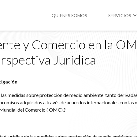
QUIENES SOMOS
SERVICIOS
nte y Comercio en la O
Higiene y Segur
rspectiva Jurídica
Medio Ambient
Legislación
tigación
e las medidas sobre protección de medio ambiente, tanto derivadas
romisos adquiridos a través de acuerdos internacionales con las 
Mundial del Comercio ( OMC).?
dad jurídica de las medidas sobre protección de medio ambiente, t