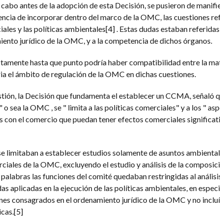
 cabo antes de la adopción de esta Decisión, se pusieron de manifie
encia de incorporar dentro del marco de la OMC, las cuestiones ref
iales y las políticas ambientales[4] . Estas dudas estaban referidas 
iento jurídico de la OMC, y a la competencia de dichos órganos.
ctamente hasta que punto podría haber compatibilidad entre la ma
ria el ámbito de regulación de la OMC en dichas cuestiones.
estión, la Decisión que fundamenta el establecer un CCMA, señaló q
o sea la OMC , se " limita a las políticas comerciales" y a los " as
s con el comercio que puedan tener efectos comerciales significati
 se limitaban a establecer estudios solamente de asuntos ambienta
rciales de la OMC, excluyendo el estudio y análisis de la composi
 palabras las funciones del comité quedaban restringidas al análisi
s aplicadas en la ejecución de las políticas ambientales, en especi
ones consagrados en el ordenamiento jurídico de la OMC y no inclu
icas.[5]