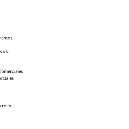
amentos
 y la
 comerciales
rciales
rrollo.