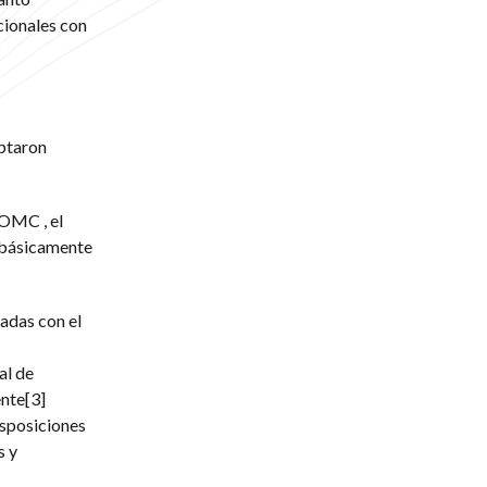
cionales con
ptaron
 OMC , el
 básicamente
adas con el
al de
nte[3]
isposiciones
s y