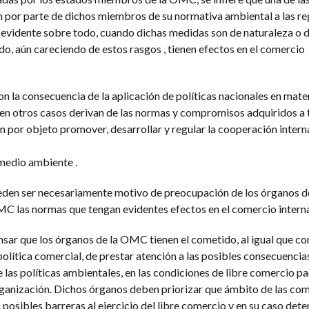
 por parte de dichos miembros de su normativa ambiental a las reg
 evidente sobre todo, cuando dichas medidas son de naturaleza o 
o, aún careciendo de estos rasgos , tienen efectos en el comercio
n la consecuencia de la aplicación de políticas nacionales en mate
en otros casos derivan de las normas y compromisos adquiridos a 
n por objeto promover, desarrollar y regular la cooperación intern
medio ambiente .
eden ser necesariamente motivo de preocupación de los órganos d
MC las normas que tengan evidentes efectos en el comercio interna
sar que los órganos de la OMC tienen el cometido, al igual que con
política comercial, de prestar atención a las posibles consecuencias
las políticas ambientales, en las condiciones de libre comercio p
rganización. Dichos órganos deben priorizar que ámbito de las co
osibles barreras al ejercicio del libre comercio y en su caso dete