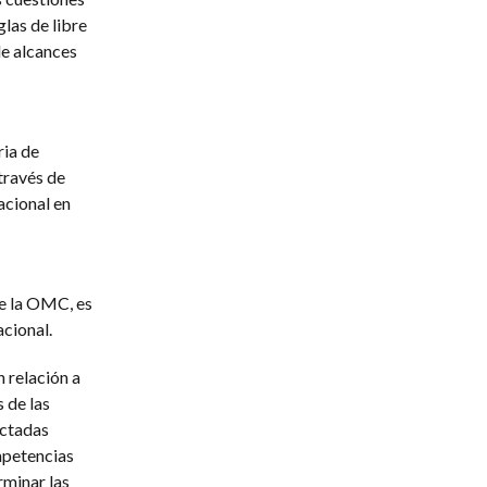
las de libre
de alcances
ria de
través de
acional en
e la OMC, es
cional.
 relación a
 de las
actadas
mpetencias
rminar las