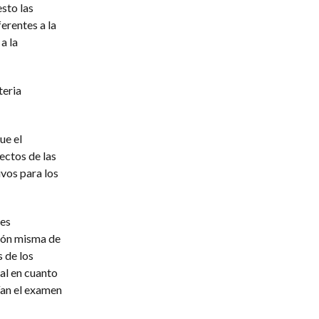
sto las
erentes a la
a la
teria
ue el
pectos de las
vos para los
les
ción misma de
s de los
al en cuanto
ían el examen