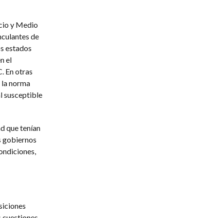
rcio y Medio
nculantes de
os estados
n el
. En otras
a la norma
l susceptible
ad que tenían
s gobiernos
ondiciones,
siciones
s cuestiones