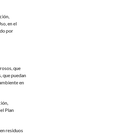
ción,
so, en el
ido por
grosos, que
s, que puedan
 ambiente en
ión,
el Plan
en residuos