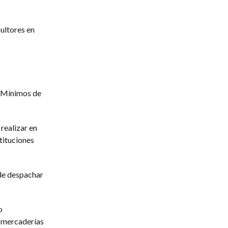
ultores en
s Mínimos de
realizar en
tituciones
 de despachar
o
o mercaderías