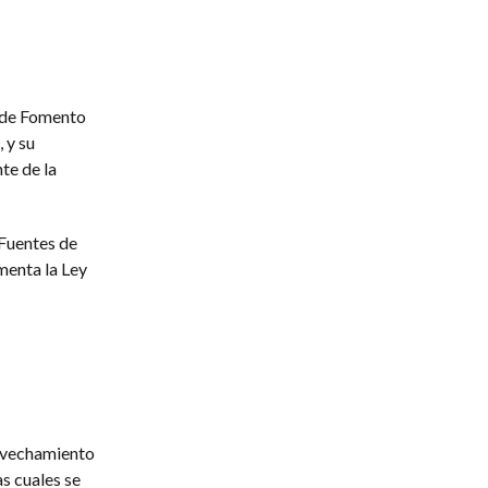
n de Fomento
 y su
te de la
Fuentes de
enta la Ley
rovechamiento
as cuales se