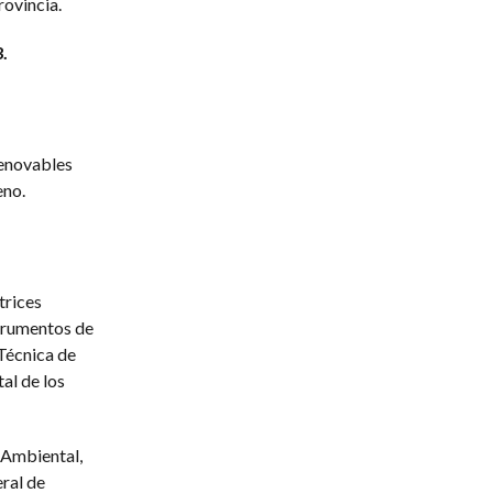
rovincia.
.
Renovables
eno.
trices
strumentos de
Técnica de
al de los
 Ambiental,
ral de