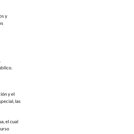
os y
os
,
blico.
ión y el
pecial, las
, el cual
curso