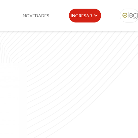
NOVEDADES
INGRESAR
ELEG
idad
Portal de Clientes
e
Buscador de Legislación
Matriz Premium
Matriz Profesional