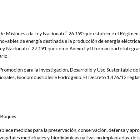
 de Misiones a la Ley Nacional nº 26.190 que establece el Régime
novables de energía destinada a la producción de energía eléctrica,
y Nacional nº 27.191 que como Anexo I y II forman parte integran
rio.
romoción para la Investigación, Desarrollo y Uso Sustentable de 
nales, Biocombustibles e Hidrógeno. El Decreto 1.476/12 reglam
e Boques
ablece medidas para la preservación, conservación, defensa y ap
s vegetales medicinales y biodinámicas nativas no implantadas, de l