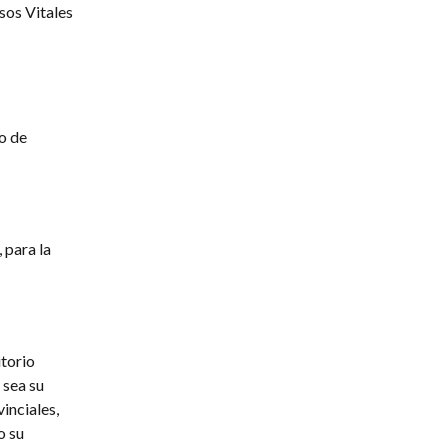
sos Vitales
o de
 para la
itorio
 sea su
inciales,
o su