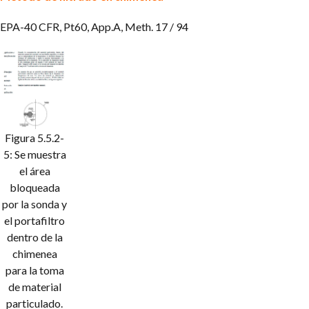
EPA-40 CFR, Pt60, App.A, Meth. 17 / 94
Figura 5.5.2-
5: Se muestra
el área
bloqueada
por la sonda y
el portafiltro
dentro de la
chimenea
para la toma
de material
particulado.