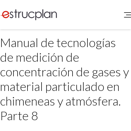
QUIENES SOMOS
Manual de tecnologías
SERVICIOS
NOVEDADES
Higiene y Seguridad
de medición de
INGRESAR
Medio Ambiente
ELEG
concentración de gases y
Portal de Clientes
Legislación
Buscador de Legislación
material particulado en
Matriz Premium
chimeneas y atmósfera.
Matriz Profesional
Parte 8