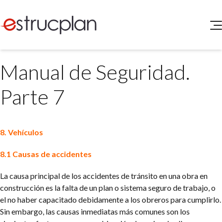
QUIENES SOMOS
Manual de Seguridad.
SERVICIOS
NOVEDADES
Higiene y Seguridad
Parte 7
INGRESAR
Medio Ambiente
ELEG
Portal de Clientes
Legislación
8. Vehículos
Buscador de Legislación
Matriz Premium
8.1 Causas de accidentes
Matriz Profesional
La causa principal de los accidentes de tránsito en una obra en
construcción es la falta de un plan o sistema seguro de trabajo, o
el no haber capacitado debidamente a los obreros para cumplirlo.
Sin embargo, las causas inmediatas más comunes son los