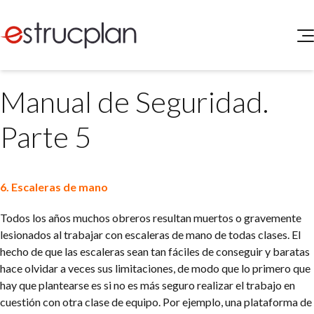
QUIENES SOMOS
Manual de Seguridad.
SERVICIOS
NOVEDADES
Higiene y Seguridad
Parte 5
INGRESAR
Medio Ambiente
ELEG
Portal de Clientes
Legislación
6. Escaleras de mano
Buscador de Legislación
Matriz Premium
Todos los años muchos obreros resultan muertos o gravemente
lesionados al trabajar con escaleras de mano de todas clases. El
Matriz Profesional
hecho de que las escaleras sean tan fáciles de conseguir y baratas
hace olvidar a veces sus limitaciones, de modo que lo primero que
hay que plantearse es si no es más seguro realizar el trabajo en
cuestión con otra clase de equipo. Por ejemplo, una plataforma de