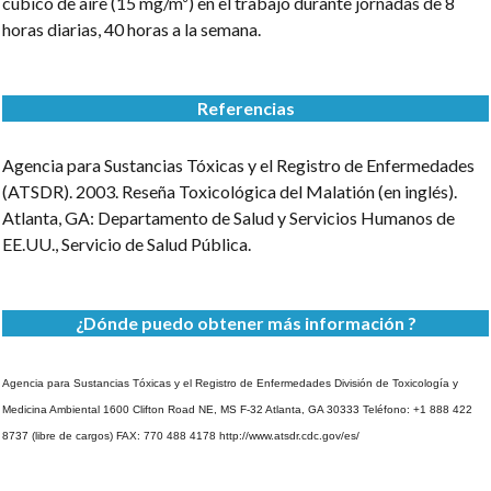
cúbico de aire (15 mg/m³) en el trabajo durante jornadas de 8
horas diarias, 40 horas a la semana.
Referencias
Agencia para Sustancias Tóxicas y el Registro de Enfermedades
(ATSDR). 2003. Reseña Toxicológica del Malatión (en inglés).
Atlanta, GA: Departamento de Salud y Servicios Humanos de
EE.UU., Servicio de Salud Pública.
¿Dónde puedo obtener más información ?
Agencia para Sustancias Tóxicas y el Registro de Enfermedades
División de Toxicología y
Medicina Ambiental
1600 Clifton Road NE, MS F-32
Atlanta, GA 30333
Teléfono: +1 888 422
8737 (libre de cargos)
FAX: 770 488 4178
http://www.atsdr.cdc.gov/es/