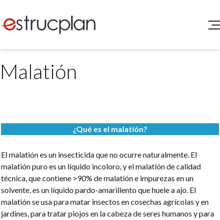
QUIENES SOMOS
Malatión
SERVICIOS
NOVEDADES
Higiene y Seguridad
INGRESAR
Medio Ambiente
ELEG
Portal de Clientes
Legislación
¿Qué es el malatión?
Buscador de Legislación
Matriz Premium
El malatión es un insecticida que no ocurre naturalmente. El
malatión puro es un líquido incoloro, y el malatión de calidad
Matriz Profesional
técnica, que contiene >90% de malatión e impurezas en un
solvente, es un líquido pardo-amarillento que huele a ajo. El
malatión se usa para matar insectos en cosechas agrícolas y en
jardines, para tratar piojos en la cabeza de seres humanos y para